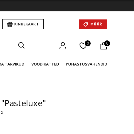
KINKEKAART
Müük
0
0
OA TARVIKUD
VOODIKATTED
PUHASTUSVAHENDID
 "Pasteluxe"
 5