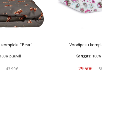
ukomplekt "Bear"
Voodipesu komplekt "Folk"
Kangas:
100% puuvill
100% puuvill
€
29.50€
43.99€
58.99€