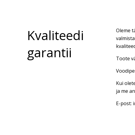
Kvaliteedi
Oleme tä
valmista
kvalitee
garantii
Toote vä
Voodipes
Kui olet
ja me an
E-post: