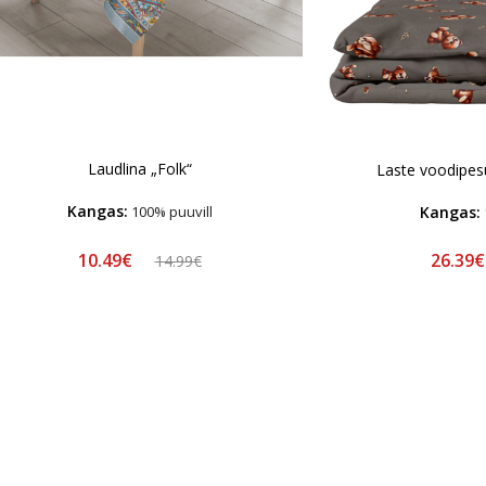
Laudlina „Folk“
Laste voodipes
Kangas:
Kangas:
100% puuvill
10.49€
26.39
14.99€