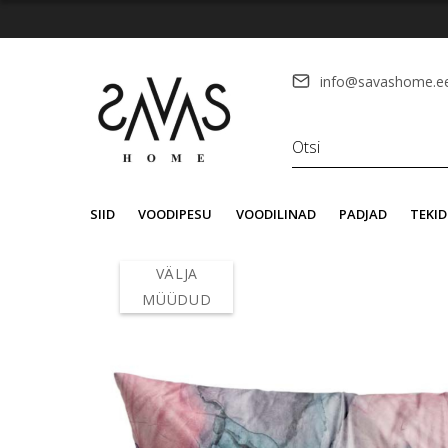
info@savashome.e
SIID
VOODIPESU
VOODILINAD
PADJAD
TEKID
VÄLJA
MÜÜDUD