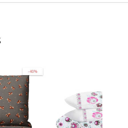
s
-40%
-50