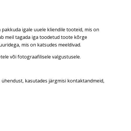
 pakkuda igale uuele kliendile tooteid, mis on
dab meil tagada iga toodetud toote kõrge
tuuridega, mis on katsudes meeldivad.
ele või fotograafilisele valgustusele.
ti ühendust, kasutades järgmisi kontaktandmeid,