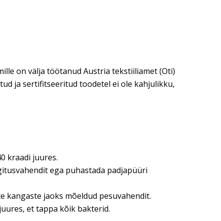
le on välja töötanud Austria tekstiiliamet (Oti)
 ja sertifitseeritud toodetel ei ole kahjulikku,
0 kraadi juures.
egitusvahendit ega puhastada padjapüüri
ste kangaste jaoks mõeldud pesuvahendit.
uures, et tappa kõik bakterid.