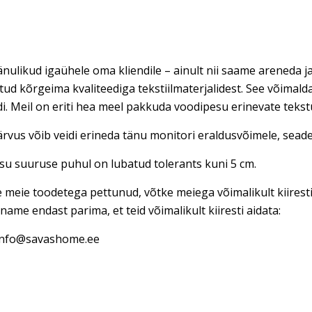
nulikud igaühele oma kliendile – ainult nii saame areneda ja
tud kõrgeima kvaliteediga tekstiilmaterjalidest. See võimal
di. Meil on eriti hea meel pakkuda voodipesu erinevate teks
rvus võib veidi erineda tänu monitori eraldusvõimele, seadet
u suuruse puhul on lubatud tolerants kuni 5 cm.
e meie toodetega pettunud, võtke meiega võimalikult kiires
name endast parima, et teid võimalikult kiiresti aidata:
 info@savashome.ee