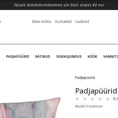
Tasuta kohaletoimetamine üle Eesti alates 80 eur
e
Meie kohta
Kontaktid
Uudised
PADJAPÜÜRID
RÄTIKUD
SISEKUJUNDUS
KÖÖK
VANNIT
Padjapüürid
Padjapüürid
5 /
Mudel: Pasteluxe