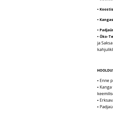
• Koostis
• Kangas
• Padjaü
• Öko-T
ja Saksa
kahjulik
HOOLDU
Enne p
•
Kanga 
•
keemilise
Erksav
•
Padjaüm
•