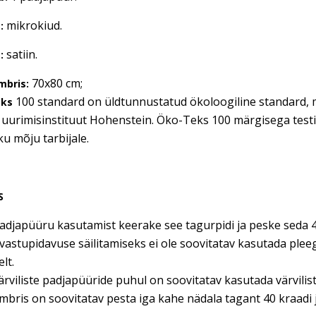
mikrokiud.
:
satiin.
:
70x80 cm;
mbris:
100 standard on üldtunnustatud ökoloogiline standard, mil
eks
 uurimisinstituut Hohenstein. Öko-Teks 100 märgisega testitud
ku mõju tarbijale.
S
adjapüüru kasutamist keerake see tagurpidi ja peske seda 4
vastupidavuse säilitamiseks ei ole soovitatav kasutada ple
lt.
ärviliste padjapüüride puhul on soovitatav kasutada värvili
bris on soovitatav pesta iga kahe nädala tagant 40 kraadi j