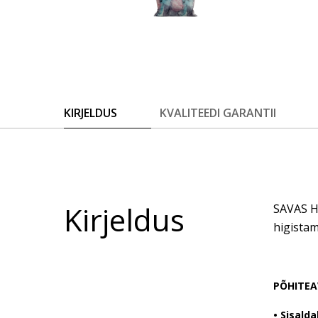
KIRJELDUS
KVALITEEDI GARANTII
Kirjeldus
SAVAS Ho
higistam
PÕHITEA
•
Sisalda