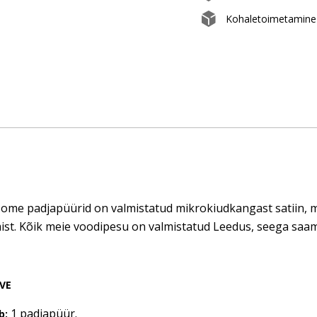
Kohaletoimetamine 
me padjapüürid on valmistatud mikrokiudkangast satiin, mis 
ist. Kõik meie voodipesu on valmistatud Leedus, seega saam
VE
1 padjapüür.
b: