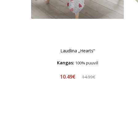
Laudlina „Hearts“
Kangas:
100% puuvill
10.49€
14.99€