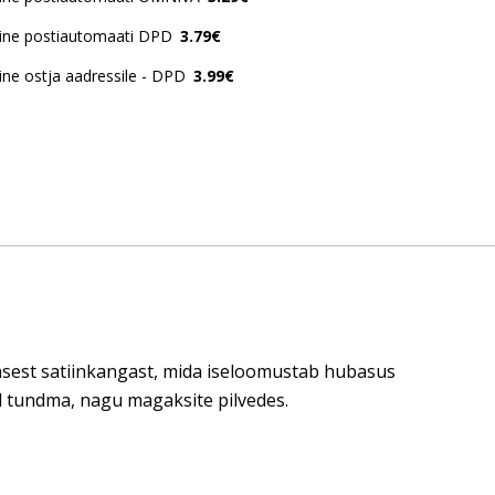
ine postiautomaati DPD
3.79€
ne ostja aadressile - DPD
3.99€
sest satiinkangast, mida iseloomustab hubasus
d tundma, nagu magaksite pilvedes.