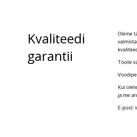
Kvaliteedi
Oleme tä
valmista
kvalitee
garantii
Toote vä
Voodipes
Kui olet
ja me an
E-post: