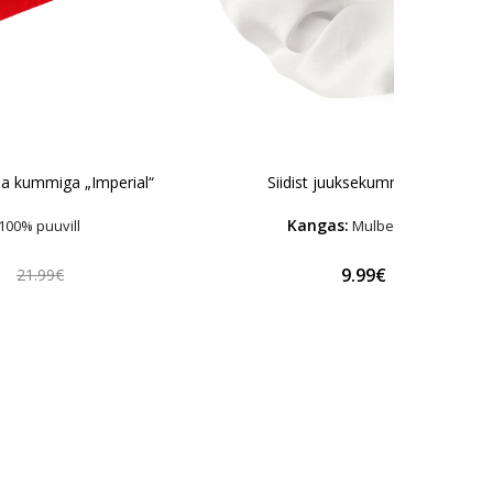
ina kummiga „Imperial“
Siidist juuksekumm „Snow“
Kangas:
100% puuvill
Mulberry Siid
9.99€
21.99€