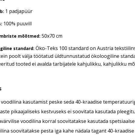
1 padjapüür
b:
100% puuvill
:
50x70 cm
ümbriste mõõtmed:
Öko-Teks 100 standard on Austria tekstiilinst
giline standard:
in poolt välja töötatud üldtunnustatud ökoloogiline standa
seeritud tooted ei avalda tarbijatele kahjulikku, kahjulikku mõ
S
 voodilina kasutamist peske seda 40-kraadise temperatuuri
ste pikaajaliseks kestvuseks ei soovitata kasutada pleegit
värvilise voodilina korral soovitatakse kasutada spetsiaalse
lina soovitatakse pesta iga kahe nädala tagant 40-kraadise 