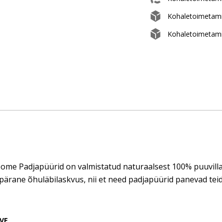
Kohaletoimetam
Kohaletoimetami
ome Padjapüürid on valmistatud naturaalsest 100% puuvilla
pärane õhuläbilaskvus, nii et need padjapüürid panevad tei
VE