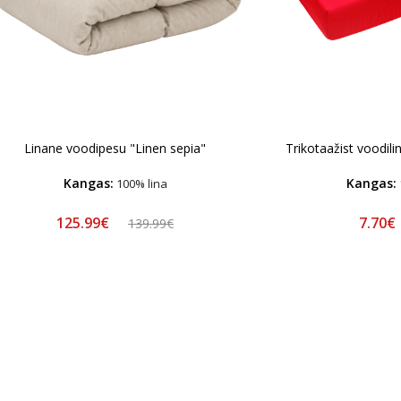
Linane voodipesu "Linen sepia"
Trikotaažist voodil
Kangas:
Kangas:
100% lina
125.99€
7.70€
139.99€