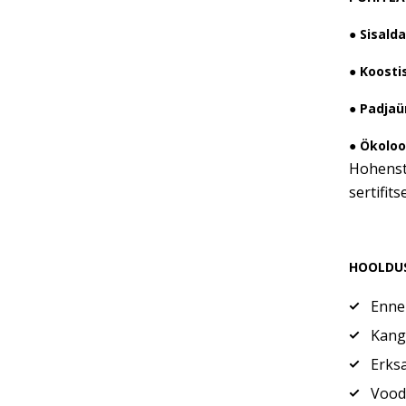
● Sisalda
● Koostis
● Padja
● Ökoloo
Hohenste
sertifit
HOOLDU
Enne
Kanga
Erksa
Voodi