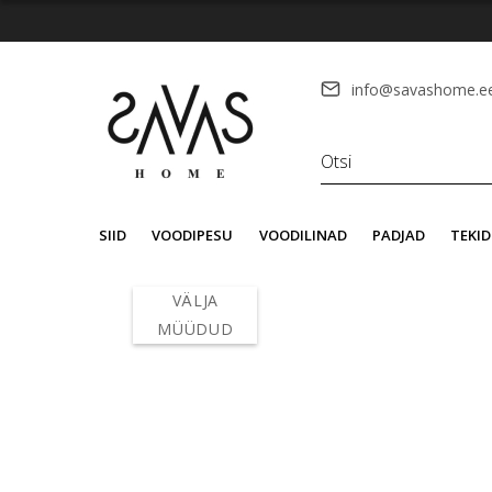
info@savashome.e
SIID
VOODIPESU
VOODILINAD
PADJAD
TEKID
VÄLJA
MÜÜDUD