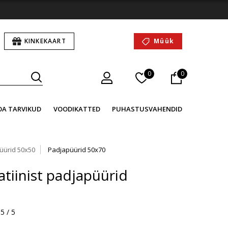
KINKEKAART
Müük
0
0
OA TARVIKUD
VOODIKATTED
PUHASTUSVAHENDID
üürid 50x50
Padjapüürid 50x70
tiinist padjapüürid
5 / 5