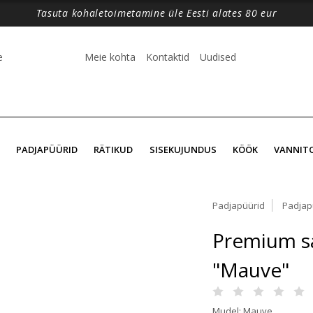
Tasuta kohaletoimetamine üle Eesti alates 80 eur
e
Meie kohta
Kontaktid
Uudised
PADJAPÜÜRID
RÄTIKUD
SISEKUJUNDUS
KÖÖK
VANNIT
Padjapüürid
Padjap
Premium sa
"Mauve"
Mudel: Mauve