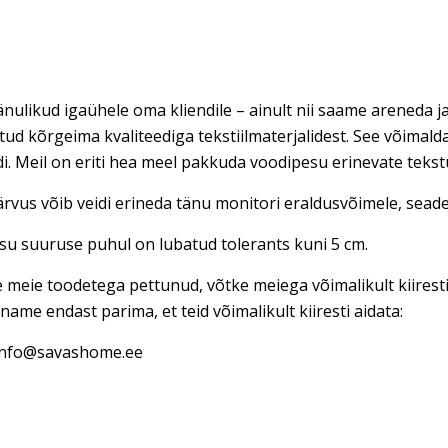
nulikud igaühele oma kliendile – ainult nii saame areneda ja
tud kõrgeima kvaliteediga tekstiilmaterjalidest. See võimal
di. Meil on eriti hea meel pakkuda voodipesu erinevate teks
rvus võib veidi erineda tänu monitori eraldusvõimele, seadet
u suuruse puhul on lubatud tolerants kuni 5 cm.
e meie toodetega pettunud, võtke meiega võimalikult kiires
name endast parima, et teid võimalikult kiiresti aidata:
 info@savashome.ee