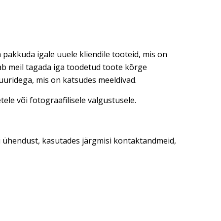
 pakkuda igale uuele kliendile tooteid, mis on
dab meil tagada iga toodetud toote kõrge
tuuridega, mis on katsudes meeldivad.
ele või fotograafilisele valgustusele.
ti ühendust, kasutades järgmisi kontaktandmeid,