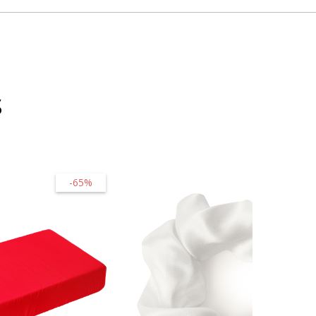
s
-65%