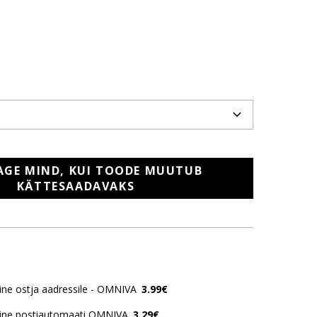
AGE MIND, KUI TOODE MUUTUB
KÄTTESAADAVAKS
ne ostja aadressile - OMNIVA
3.99€
ine postiautomaati OMNIVA
3.29€