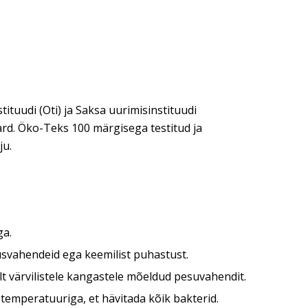
ituudi (Oti) ja Saksa uurimisinstituudi
rd. Öko-Teks 100 märgisega testitud ja
ju.
ga.
usvahendeid ega keemilist puhastust.
lt värvilistele kangastele mõeldud pesuvahendit.
temperatuuriga, et hävitada kõik bakterid.