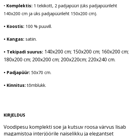
•
 Komplektis:
 1 tekikott, 2 padjapüüri (üks padjapüürileht 
140x200 cm ja üks padjapüürileht 150x200 cm).
• Koostis:
 100 % puuvill.
• Kangas:
 satiin.
140x200 cm; 150x200 cm; 160x200 cm;
• Tekipadi suurus:
180x200 cm; 200x200 cm; 200x220cm; 220x240 cm.
• Padjapüür:
 50x70 cm.
• Kinnitus:
 tõmblukk.
KIRJELDUS
Voodipesu komplekti soe ja kutsuv roosa värvus lisab
magamistoa interjöörile naiselikku ja elegantset