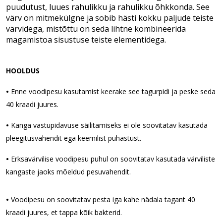
puudutust, luues rahulikku ja rahulikku õhkkonda. See
värv on mitmekülgne ja sobib hästi kokku paljude teiste
värvidega, mistõttu on seda lihtne kombineerida
magamistoa sisustuse teiste elementidega.
HOOLDUS
• 
Enne voodipesu kasutamist keerake see tagurpidi ja peske seda 
40 kraadi juures.
• 
Kanga vastupidavuse säilitamiseks ei ole soovitatav kasutada 
pleegitusvahendit ega keemilist puhastust.
• 
Erksavärvilise voodipesu puhul on soovitatav kasutada värviliste 
kangaste jaoks mõeldud pesuvahendit.
• 
Voodipesu on soovitatav pesta iga kahe nädala tagant 40 
kraadi juures, et tappa kõik bakterid.