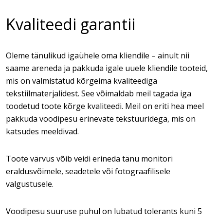
Kvaliteedi garantii
Oleme tänulikud igaühele oma kliendile – ainult nii
saame areneda ja pakkuda igale uuele kliendile tooteid,
mis on valmistatud kõrgeima kvaliteediga
tekstiilmaterjalidest. See võimaldab meil tagada iga
toodetud toote kõrge kvaliteedi. Meil on eriti hea meel
pakkuda voodipesu erinevate tekstuuridega, mis on
katsudes meeldivad.
Toote värvus võib veidi erineda tänu monitori
eraldusvõimele, seadetele või fotograafilisele
valgustusele.
Voodipesu suuruse puhul on lubatud tolerants kuni 5