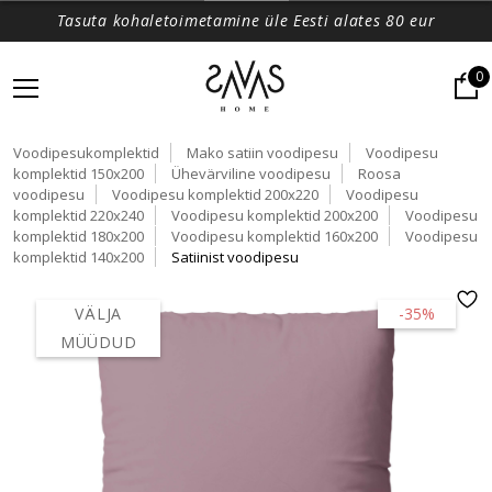
Tasuta kohaletoimetamine üle Eesti alates 80 eur
0
Voodipesukomplektid
Mako satiin voodipesu
Voodipesu
komplektid 150x200
Ühevärviline voodipesu
Roosa
voodipesu
Voodipesu komplektid 200x220
Voodipesu
komplektid 220x240
Voodipesu komplektid 200x200
Voodipesu
komplektid 180x200
Voodipesu komplektid 160x200
Voodipesu
komplektid 140x200
Satiinist voodipesu
VÄLJA
-35%
MÜÜDUD