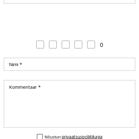
0
privaatsuspoliitikaga
Nõustun