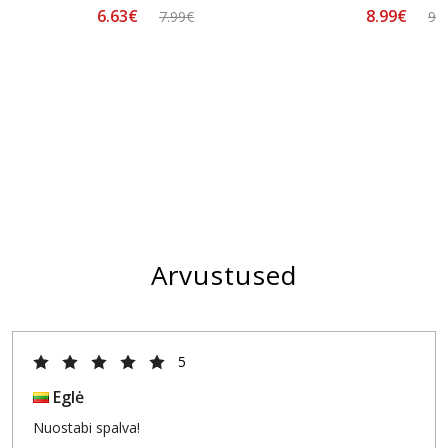
6.63€
8.99€
7.99€
9.
Arvustused
5
Eglė
Nuostabi spalva!