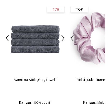
-17%
TOP
Vannitoa rätik „Grey towel“
Siidist juuksekumm
Kangas:
Kangas:
100% puuvill
Mulberr