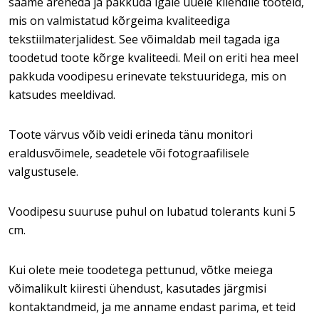
saame areneda ja pakkuda igale uuele kliendile tooteid,
mis on valmistatud kõrgeima kvaliteediga
tekstiilmaterjalidest. See võimaldab meil tagada iga
toodetud toote kõrge kvaliteedi. Meil on eriti hea meel
pakkuda voodipesu erinevate tekstuuridega, mis on
katsudes meeldivad.
Toote värvus võib veidi erineda tänu monitori
eraldusvõimele, seadetele või fotograafilisele
valgustusele.
Voodipesu suuruse puhul on lubatud tolerants kuni 5
cm.
Kui olete meie toodetega pettunud, võtke meiega
võimalikult kiiresti ühendust, kasutades järgmisi
kontaktandmeid, ja me anname endast parima, et teid