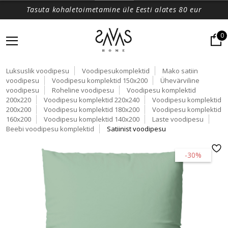
Tasuta kohaletoimetamine üle Eesti alates 80 eur
0
Luksuslik voodipesu
Voodipesukomplektid
Mako satiin
voodipesu
Voodipesu komplektid 150x200
Ühevärviline
voodipesu
Roheline voodipesu
Voodipesu komplektid
200x220
Voodipesu komplektid 220x240
Voodipesu komplektid
200x200
Voodipesu komplektid 180x200
Voodipesu komplektid
160x200
Voodipesu komplektid 140x200
Laste voodipesu
Beebi voodipesu komplektid
Satiinist voodipesu
-30%