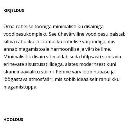
KIRJELDUS
Õrna rohelise tooniga minimalistliku disainiga
voodipesukomplekt. See ühevärviline voodipesu paistab
silma rahuliku ja loomuliku rohelise varjundiga, mis
annab magamistoale harmoonilise ja värske ilme.
Minimalistlik disain võimaldab seda hõlpsasti sobitada
erinevate sisustusstiilidega, alates modernsest kuni
skandinaavialiku stiilini. Pehme värv loob hubase ja
lõõgastava atmosfääri, mis sobib ideaalselt rahulikku
magamistuppa.
HOOLDUS