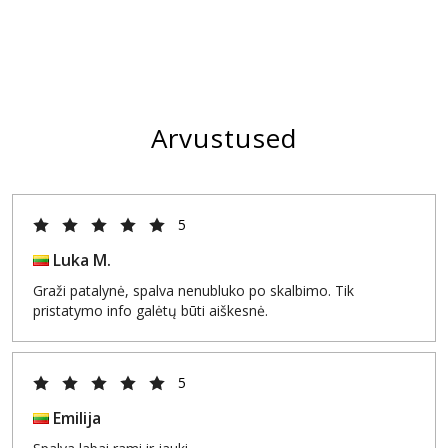
Arvustused
5
Luka M.
Graži patalynė, spalva nenubluko po skalbimo. Tik
pristatymo info galėtų būti aiškesnė.
5
Emilija