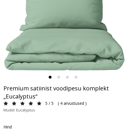
Premium satiinist voodipesu komplekt
„Eucalyptus“
5 / 5
(
4 arvustused
)
Mudel: Eucalyptus
Hind