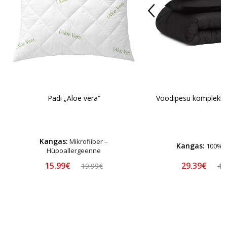
Padi „Aloe vera“
Voodipesu komplekt „
Kangas:
Mikrofiiber –
Kangas:
100% p
Hüpoallergeenne
15.99€
29.39€
19.99€
48