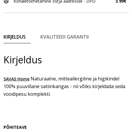
Kohaletoimetamine ostja aadressile - DPD
3.99€
KIRJELDUS
KVALITEEDI GARANTII
Kirjeldus
Naturaalne, mitteallergiline ja higikindel
SAVAS Home
100% puuvillane satiinkangas - nii võiks kirjeldada seda
voodipesu komplekti.
PÕHITEAVE