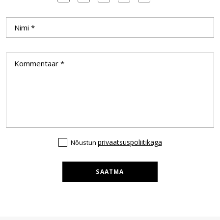
privaatsuspoliitikaga
Nõustun
SAATMA