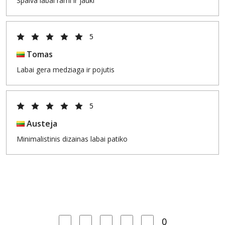
Spalva labai rami ir jauki
5
Tomas
Labai gera medziaga ir pojutis
5
Austeja
Minimalistinis dizainas labai patiko
0