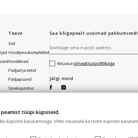
Teave
Saa kõigepealt uusimad pakkumised!
Siid
rjad
Voodipesukomplektid
used
Voodilinad
privaatsuspoliitikaga
Nõustun
Padjad ja tekid
Jälgi meid
Padjapüürid
Sisekujundus
Vannitoa tarvikud
Voodikatted
peamist tüüpi küpsiseid.
Puhastusvahendid
alike küpsiste kasutamisega. Võite nõustuda ka teiste küpsiste kasuta