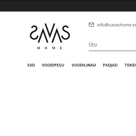
info@savashome.e
SIID
VOODIPESU
VOODILINAD
PADJAD
TEKID