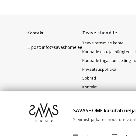
Teave kliendile
Kontakt
:
Teave tarnimise kohta
E-post: info@savashome.ee
Kaupade ostu ja müügi eeski
Kaupade tagastamise tingim
Privaatsuspoliitika
Sõbrad
Kontakt
Rekvisiidid
SAVASHOME kasutab nelja 
Sirvimist jätkates nõustute vaj