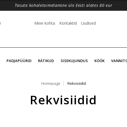
Tasuta kohaletoimetamine üle Eesti alates 80 eur
e
Meie kohta
Kontaktid
Uudised
PADJAPÜÜRID
RÄTIKUD
SISEKUJUNDUS
KÖÖK
VANNIT
Homepage
Rekvisiidid
Rekvisiidid