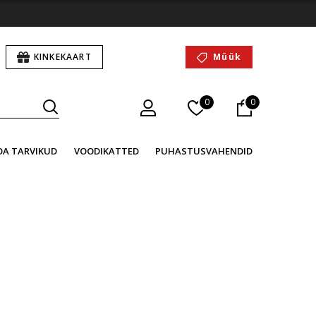
KINKEKAART
Müük
0
0
OA TARVIKUD
VOODIKATTED
PUHASTUSVAHENDID