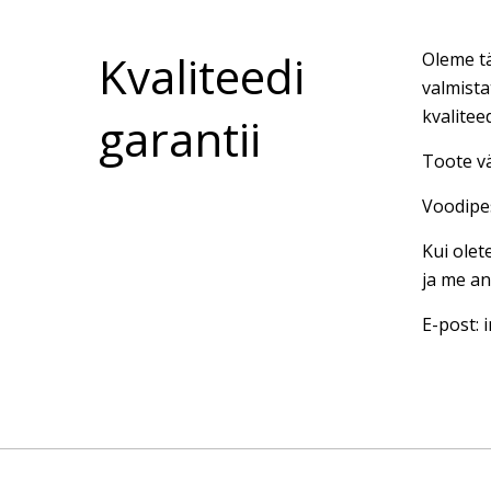
Kvaliteedi
Oleme tä
valmista
kvalitee
garantii
Toote vä
Voodipes
Kui olet
ja me an
E-post: