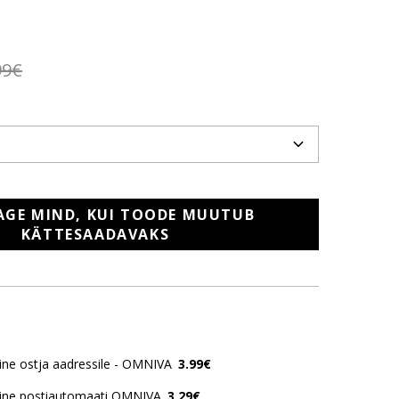
99€
AGE MIND, KUI TOODE MUUTUB
KÄTTESAADAVAKS
ne ostja aadressile - OMNIVA
3.99€
ine postiautomaati OMNIVA
3.29€