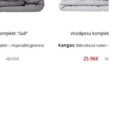
omplekt "Gull"
Voodipesu komplekt "Nimbus"
Kangas:
atiin – Hüpoallergeenne
Mikrokiust satiin – Hüpoallerge
€
25.96€
48.99€
58.99€