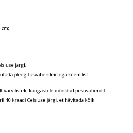
 cm;
siuse järgi.
asutada pleegitusvahendeid ega keemilist
lt värvilistele kangastele mõeldud pesuvahendit.
 40 kraadi Celsiuse järgi, et hävitada kõik