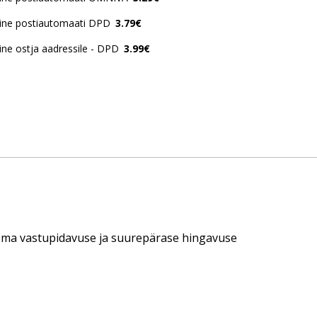
ine postiautomaati DPD
3.79€
ne ostja aadressile - DPD
3.99€
 oma vastupidavuse ja suurepärase hingavuse