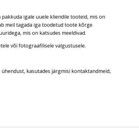
 pakkuda igale uuele kliendile tooteid, mis on
dab meil tagada iga toodetud toote kõrge
tuuridega, mis on katsudes meeldivad.
ele või fotograafilisele valgustusele.
ti ühendust, kasutades järgmisi kontaktandmeid,