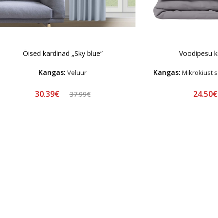
Öised kardinad „Sky blue“
Voodipesu k
Kangas:
Kangas:
Veluur
Mikrokiust s
30.39€
24.50
37.99€