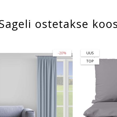
Sageli ostetakse koo
-20%
UUS
TOP