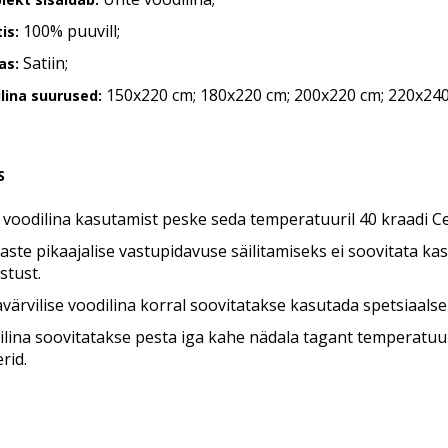
100% puuvill;
is:
Satiin;
as:
150x220 cm; 180x220 cm; 200x220 cm; 220x240
lina suurused:
S
voodilina kasutamist peske seda temperatuuril 40 kraadi Cel
ste pikaajalise vastupidavuse säilitamiseks ei soovitata k
stust.
värvilise voodilina korral soovitatakse kasutada spetsiaalse
lina soovitatakse pesta iga kahe nädala tagant temperatuuril
rid.