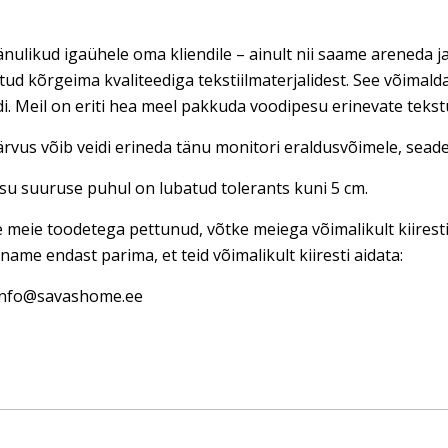
nulikud igaühele oma kliendile – ainult nii saame areneda ja
tud kõrgeima kvaliteediga tekstiilmaterjalidest. See võimal
di. Meil on eriti hea meel pakkuda voodipesu erinevate teks
rvus võib veidi erineda tänu monitori eraldusvõimele, seadet
u suuruse puhul on lubatud tolerants kuni 5 cm.
e meie toodetega pettunud, võtke meiega võimalikult kiires
name endast parima, et teid võimalikult kiiresti aidata:
 info@savashome.ee