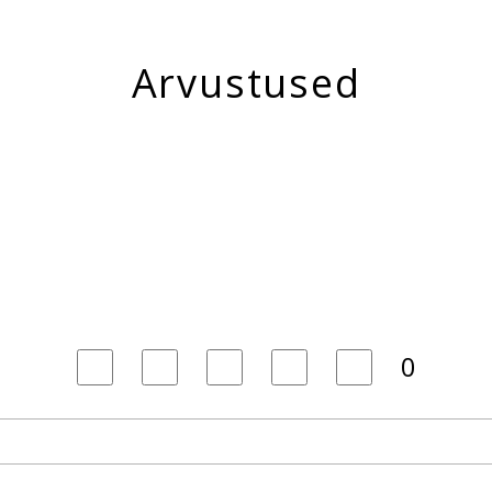
Arvustused
0