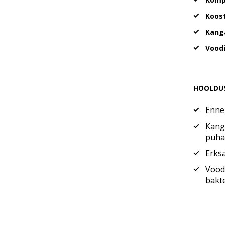
Koost
Kang
Voodi
HOOLDU
Enne 
Kanga
puha
Erksa
Voodi
bakte