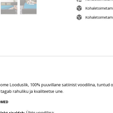
Kohaletoimetam
Kohaletoimetami
me Looduslik, 100% puuvillane satiinist voodilina, tuntud
 tagab rahuliku ja kvaliteetse une.
DMED
Ühte voodilina;
ekt sisaldab: