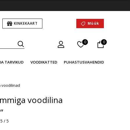
KINKEKAART
Müük
0
0
OA TARVIKUD
VOODIKATTED
PUHASTUSVAHENDID
 voodilinad
kummiga voodilina
“
5 / 5