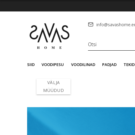
info@savashome.e
SIID
VOODIPESU
VOODILINAD
PADJAD
TEKID
VÄLJA
MÜÜDUD