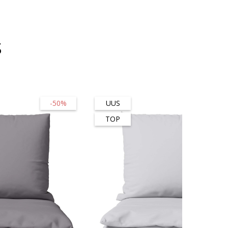
s
-50%
UUS
-56
TOP