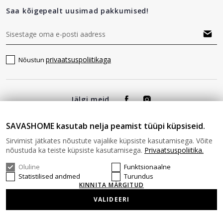
Saa kõigepealt uusimad pakkumised!
privaatsuspoliitikaga
Nõustun
Jälgi meid
SAVASHOME kasutab nelja peamist tüüpi küpsiseid.
Sirvimist jätkates nõustute vajalike küpsiste kasutamisega. Võite
nõustuda ka teiste küpsiste kasutamisega.
Privaatsuspoliitika.
Oluline
Funktsionaalne
© 2026 SAVAS HOME Kõik õigused kaitstud.
Statistilised andmed
Turundus
KINNITA MÄRGITUD
VALIDEERI