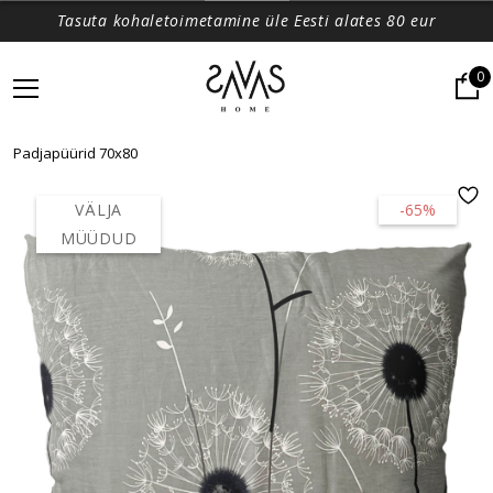
Tasuta kohaletoimetamine üle Eesti alates 80 eur
0
Padjapüürid 70x80
VÄLJA
-65%
MÜÜDUD