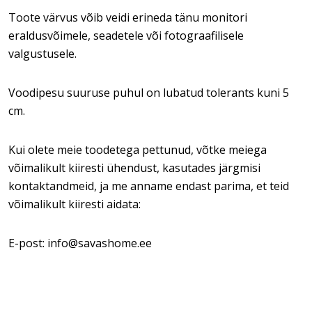
Toote värvus võib veidi erineda tänu monitori
eraldusvõimele, seadetele või fotograafilisele
valgustusele.
Voodipesu suuruse puhul on lubatud tolerants kuni 5
cm.
Kui olete meie toodetega pettunud, võtke meiega
võimalikult kiiresti ühendust, kasutades järgmisi
kontaktandmeid, ja me anname endast parima, et teid
võimalikult kiiresti aidata:
E-post: info@savashome.ee