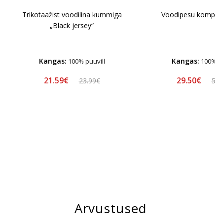
Trikotaažist voodilina kummiga
Voodipesu komplek
„Black jersey“
Kangas:
Kangas:
100% puuvill
100% p
21.59€
29.50€
23.99€
58
Arvustused