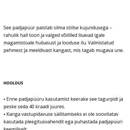
See padjapüür paistab silma stiilse kujundusega –
rahulik hall toon ja valged võililled lisavad igale
magamistoale hubasust ja looduse ilu. Valmistatud
pehmest ja meeldivast kangast, mis tagab mugava une.
HOOLDUS
Enne padjapüüru kasutamist keerake see tagurpidi ja
•
peske seda 40 kraadi juures.
Kanga vastupidavuse säilitamiseks ei ole soovitatav
•
kasutada pleegitusvahendit ega puhastada padjapüüri
keemiliselt.