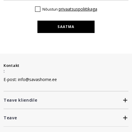
privaatsuspoliitikaga
Nõustun
SAATMA
Kontakt
:
E-post: info@savashome.ee
Teave kliendile
Teave