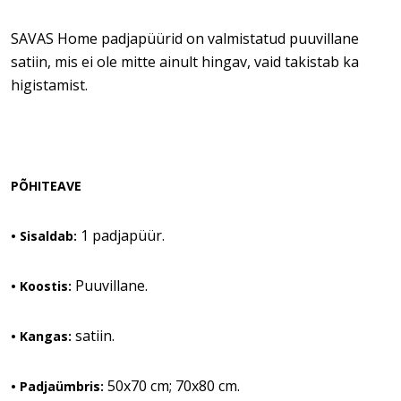
SAVAS Home padjapüürid on valmistatud puuvillane
satiin, mis ei ole mitte ainult hingav, vaid takistab ka
higistamist.
PÕHITEAVE
1 padjapüür.
•
Sisaldab:
Puuvillane.
• Koostis:
satiin.
• Kangas:
50x70 cm; 70x80 cm.
• Padjaümbris: