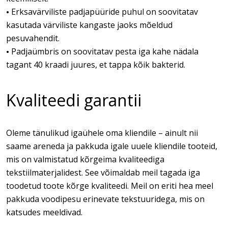
Erksavärviliste padjapüüride puhul on soovitatav
•
kasutada värviliste kangaste jaoks mõeldud
pesuvahendit.
Padjaümbris on soovitatav pesta iga kahe nädala
•
tagant 40 kraadi juures, et tappa kõik bakterid.
Kvaliteedi garantii
Oleme tänulikud igaühele oma kliendile – ainult nii
saame areneda ja pakkuda igale uuele kliendile tooteid,
mis on valmistatud kõrgeima kvaliteediga
tekstiilmaterjalidest. See võimaldab meil tagada iga
toodetud toote kõrge kvaliteedi. Meil on eriti hea meel
pakkuda voodipesu erinevate tekstuuridega, mis on
katsudes meeldivad.