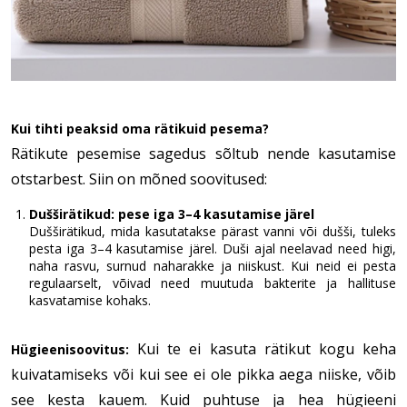
Kui tihti peaksid oma rätikuid pesema?
Rätikute pesemise sagedus sõltub nende kasutamise
otstarbest. Siin on mõned soovitused:
Dušširätikud: pese iga 3–4 kasutamise järel
Dušširätikud, mida kasutatakse pärast vanni või dušši, tuleks
pesta iga 3–4 kasutamise järel. Duši ajal neelavad need higi,
naha rasvu, surnud naharakke ja niiskust. Kui neid ei pesta
regulaarselt, võivad need muutuda bakterite ja hallituse
kasvatamise kohaks.
Kui te ei kasuta rätikut kogu keha
Hügieenisoovitus:
kuivatamiseks või kui see ei ole pikka aega niiske, võib
see kesta kauem. Kuid puhtuse ja hea hügieeni