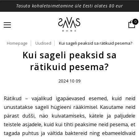
Tasuta kohaletoimetamine üle Eesti alates 80 eur
0
Homepage
Uudised
Kui sageli peaksid sa rätikuid pesema?
Kui sageli peaksid sa
rätikuid pesema?
2024 10 09
Rätikud – vajalikud igapäevased esemed, kuid neid
unustatakse sageli hügieeni rääkimisel. Kasutame neid
pärast dušši, näo kuivatamiseks, kätele ja paljudele
teistele asjadele, kuid kui tihti peaksime neid pesema, et
tagada puhtus ja vältida baktereid ning ebameeldivaid