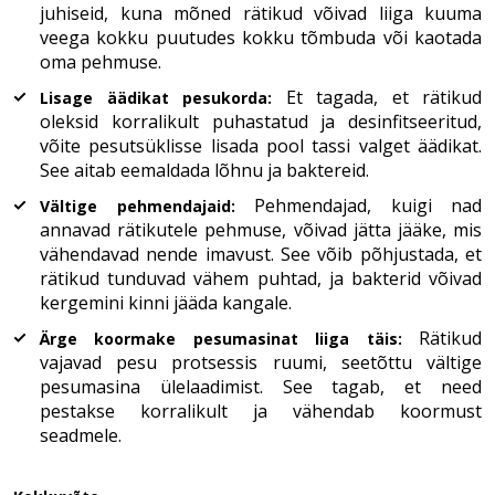
juhiseid, kuna mõned rätikud võivad liiga kuuma
veega kokku puutudes kokku tõmbuda või kaotada
oma pehmuse.
Et tagada, et rätikud
Lisage äädikat pesukorda:
oleksid korralikult puhastatud ja desinfitseeritud,
võite pesutsüklisse lisada pool tassi valget äädikat.
See aitab eemaldada lõhnu ja baktereid.
Pehmendajad, kuigi nad
Vältige pehmendajaid:
annavad rätikutele pehmuse, võivad jätta jääke, mis
vähendavad nende imavust. See võib põhjustada, et
rätikud tunduvad vähem puhtad, ja bakterid võivad
kergemini kinni jääda kangale.
Rätikud
Ärge koormake pesumasinat liiga täis:
vajavad pesu protsessis ruumi, seetõttu vältige
pesumasina ülelaadimist. See tagab, et need
pestakse korralikult ja vähendab koormust
seadmele.