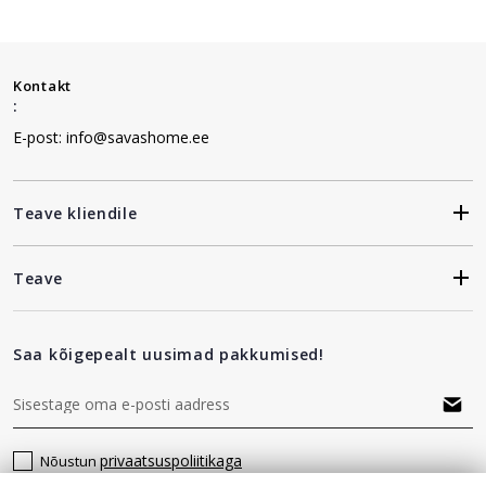
Kontakt
:
E-post: info@savashome.ee
Teave kliendile
Teave
Saa kõigepealt uusimad pakkumised!
privaatsuspoliitikaga
Nõustun