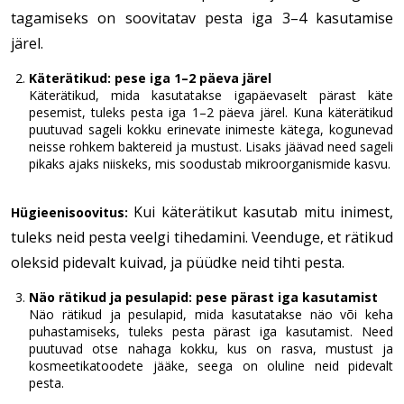
tagamiseks on soovitatav pesta iga 3–4 kasutamise
järel.
Käterätikud: pese iga 1–2 päeva järel
Käterätikud, mida kasutatakse igapäevaselt pärast käte
pesemist, tuleks pesta iga 1–2 päeva järel. Kuna käterätikud
puutuvad sageli kokku erinevate inimeste kätega, kogunevad
neisse rohkem baktereid ja mustust. Lisaks jäävad need sageli
pikaks ajaks niiskeks, mis soodustab mikroorganismide kasvu.
Kui käterätikut kasutab mitu inimest,
Hügieenisoovitus:
tuleks neid pesta veelgi tihedamini. Veenduge, et rätikud
oleksid pidevalt kuivad, ja püüdke neid tihti pesta.
Näo rätikud ja pesulapid: pese pärast iga kasutamist
Näo rätikud ja pesulapid, mida kasutatakse näo või keha
puhastamiseks, tuleks pesta pärast iga kasutamist. Need
puutuvad otse nahaga kokku, kus on rasva, mustust ja
kosmeetikatoodete jääke, seega on oluline neid pidevalt
pesta.