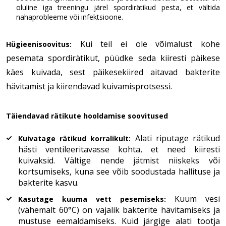
oluline iga treeningu järel spordirätikud pesta, et vältida
nahaprobleeme või infektsioone.
Kui teil ei ole võimalust kohe
Hügieenisoovitus:
pesemata spordirätikut, püüdke seda kiiresti päikese
käes kuivada, sest päikesekiired aitavad bakterite
hävitamist ja kiirendavad kuivamisprotsessi.
Täiendavad rätikute hooldamise soovitused
Alati riputage rätikud
Kuivatage rätikud korralikult:
hästi ventileeritavasse kohta, et need kiiresti
kuivaksid. Vältige nende jätmist niiskeks või
kortsumiseks, kuna see võib soodustada hallituse ja
bakterite kasvu.
Kuum vesi
Kasutage kuuma vett pesemiseks:
(vähemalt 60°C) on vajalik bakterite hävitamiseks ja
mustuse eemaldamiseks. Kuid järgige alati tootja