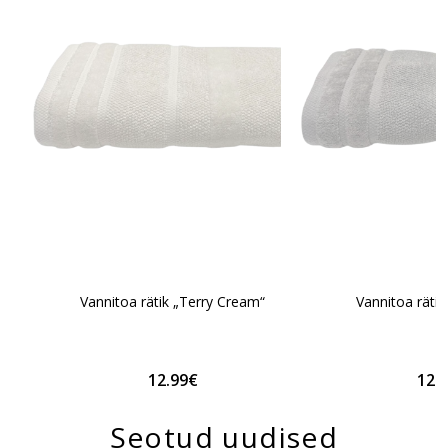
Vannitoa rätik „Terry Cream“
Vannitoa rätik
12.99€
12.
Seotud uudised