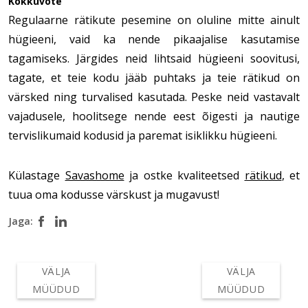
Kokkuvõte
Regulaarne rätikute pesemine on oluline mitte ainult
hügieeni, vaid ka nende pikaajalise kasutamise
tagamiseks. Järgides neid lihtsaid hügieeni soovitusi,
tagate, et teie kodu jääb puhtaks ja teie rätikud on
värsked ning turvalised kasutada. Peske neid vastavalt
vajadusele, hoolitsege nende eest õigesti ja nautige
tervislikumaid kodusid ja paremat isiklikku hügieeni.
Külastage
Savashome
ja ostke kvaliteetsed
rätikud
, et
tuua oma kodusse värskust ja mugavust!
Jaga:
VÄLJA
VÄLJA
MÜÜDUD
MÜÜDUD