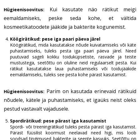
Kui kasutate näo rätikut meigi
Hügieenisoovitus:
eemaldamiseks, peske seda kohe, et vältida
kosmeetikatoodete jääkide ja bakterite kogunemist.
Köögirätikud: pese iga paari päeva järel
Köögirätikud, mida kasutatakse nõude kuivatamiseks või käte
puhastamiseks, tuleks pesta iga paari päeva järel. Need
puutuvad sageli kokku toiduküpsetiste, rasvade ja teiste
mustustega, seetõttu on oluline neid regulaarselt pesta. Kui
rätikut kasutatakse laua puhastamiseks või toidujääkide
eemaldamiseks, tuleks see pesta kohe pärast kasutamist.
Parim on kasutada erinevaid rätikuid
Hügieenisoovitus:
nõudele, kätele ja puhastamiseks, et igaüks neist oleks
pestud vastavalt vajadusele.
Spordirätikud: pese pärast iga kasutamist
Spordi- või treeningrätikud tuleks pesta pärast iga kasutamist.
Pärast füüsilist koormust neelavad need higi, mis loob
soodsad tingimused bakterite ja seente kasvuks. Seetõttu on