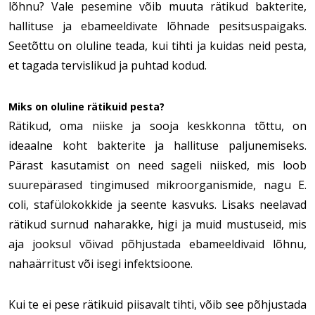
lõhnu? Vale pesemine võib muuta rätikud bakterite,
hallituse ja ebameeldivate lõhnade pesitsuspaigaks.
Seetõttu on oluline teada, kui tihti ja kuidas neid pesta,
et tagada tervislikud ja puhtad kodud.
Miks on oluline rätikuid pesta?
Rätikud, oma niiske ja sooja keskkonna tõttu, on
ideaalne koht bakterite ja hallituse paljunemiseks.
Pärast kasutamist on need sageli niisked, mis loob
suurepärased tingimused mikroorganismide, nagu E.
coli, stafülokokkide ja seente kasvuks. Lisaks neelavad
rätikud surnud naharakke, higi ja muid mustuseid, mis
aja jooksul võivad põhjustada ebameeldivaid lõhnu,
nahaärritust või isegi infektsioone.
Kui te ei pese rätikuid piisavalt tihti, võib see põhjustada