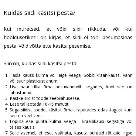
Kuidas siidi käsitsi pesta?
Kui muretsed, et võid siidi rikkuda, või kui
hooldusetiketil on kirjas, et siidi ei tohi pesumasinas
pesta, võid võtta ette käsitsi pesemise.
Siin on, kuidas siidi käsitsi pesta:
Täida kauss külma või leige veega. Sobib kraanikauss, vann
või suur plastikust anum.
Lisa paar tilka õrna pesuvahendit, segades, kuni see on
lahustunud.
Kastke siidist toode seebilahusesse.
Lase tal leotada 10-15 minutit.
Sega siidist toodet käsitsi, õrnalt raputades edasi-tagasi, kuni
see on veel vees.
Loputa ese puhta külma veega - kraanikausi segistiga või
teises kausis.
Selle asemel, et eset väänata, kasuta puhtaid rätikuid liigse