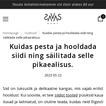
Tasuta kohaletoimetamine üle Eesti alates 80 eur
0
Homepage
Uudised
Kuidas pesta ja hooldada siidi ning
säilitada selle pikaealisus.
Kuidas pesta ja hooldada
siidi ning säilitada selle
pikaealisus.
2023 05 22
Siid on luksuslik ja delikaatne kangas, mis vajab erilist
hooldust. Kui soovite, et teie
siidist tooted
püsiksid kaua
ilusad ja laitmatud, on oluline teada, kuidas neid õigesti