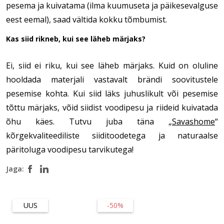
pesema ja kuivatama (ilma kuumuseta ja päikesevalguse
eest eemal), saad vältida kokku tõmbumist.
Kas siid rikneb, kui see läheb märjaks?
Ei, siid ei riku, kui see läheb märjaks. Kuid on oluline
hooldada materjali vastavalt brändi soovitustele
pesemise kohta. Kui siid läks juhuslikult või pesemise
tõttu märjaks, võid siidist voodipesu ja riideid kuivatada
õhu käes. Tutvu juba täna „
Savashome
“
kõrgekvaliteediliste siiditoodetega ja naturaalse
päritoluga voodipesu tarvikutega!
Jaga:
UUS
-50%