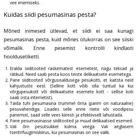
vee imemiseks.
Kuidas siidi pesumasinas pesta?
Mõned inimesed ütlevad, et siidi ei saa kunagi
pesumasinas pesta, kuid mõnes olukorras on see siiski
võimalik. Enne pesemist kontrolli kindlasti
hooldusetiketti.
Eralda siiditooted raskematest esemetest, nagu teksad ja
rätikud. Need saab pesta koos teiste delikaatsete esemetega.
Pane siiditooted võrgusisaldusega pesukotti, et kaitsta neid
kahjustuste eest. (Selline kott võib olla tuntud ka kui
võrgupesukott või delikaatsete esemete kott - sellise koti
saab osta internetist).
Täida tühi pesumasina trummel õrna (parim on naturaalne)
pesuvahendiga. Lisades selle enne riiete või voodipesu
panemist, saad selle vees kiiresti ja efektiivselt lahustada.
Pane pesumasinasse siiditooted ja muud delikaatsed esemed.
Vali õrn pesutsükkel külma veega. Vali aeglasem
tsentrifuugimiskiirus, kui pesumasinas on see valik.