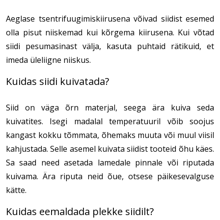
Aeglase tsentrifuugimiskiirusena võivad siidist esemed
olla pisut niiskemad kui kõrgema kiirusena. Kui võtad
siidi pesumasinast välja, kasuta puhtaid rätikuid, et
imeda üleliigne niiskus.
Kuidas siidi kuivatada?
Siid on väga õrn materjal, seega ära kuiva seda
kuivatites. Isegi madalal temperatuuril võib soojus
kangast kokku tõmmata, õhemaks muuta või muul viisil
kahjustada. Selle asemel kuivata siidist tooteid õhu käes.
Sa saad need asetada lamedale pinnale või riputada
kuivama. Ära riputa neid õue, otsese päikesevalguse
kätte.
Kuidas eemaldada plekke siidilt?