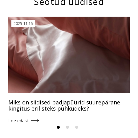
Seotud uudised
2025 11 16
Miks on siidised padjapüürid suurepärane
kingitus erilisteks puhkudeks?
Loe edasi