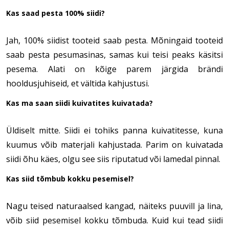
Kas saad pesta 100% siidi?
Jah, 100% siidist tooteid saab pesta. Mõningaid tooteid
saab pesta pesumasinas, samas kui teisi peaks käsitsi
pesema. Alati on kõige parem järgida brändi
hooldusjuhiseid, et vältida kahjustusi.
Kas ma saan siidi kuivatites kuivatada?
Üldiselt mitte. Siidi ei tohiks panna kuivatitesse, kuna
kuumus võib materjali kahjustada. Parim on kuivatada
siidi õhu käes, olgu see siis riputatud või lamedal pinnal.
Kas siid tõmbub kokku pesemisel?
Nagu teised naturaalsed kangad, näiteks puuvill ja lina,
võib siid pesemisel kokku tõmbuda. Kuid kui tead siidi