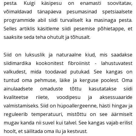
pesta. Kuigi käsipesu on enamasti soovitatav,
võimaldavad tänapäeva pesumasinad spetsiaalsete
programmide abil siidi turvaliselt ka masinaga pesta.
Selles artiklis käsitleme siidi pesemise põhietappe, et
saaksite seda teha ohutult ja tõhusalt.
Siid on luksuslik ja naturaalne kiud, mis saadakse
siidimardika kookonitest fibroiinist - lahustuvatest
valkudest, mida toodavad putukad. See kangas on
tuntud oma pehmuse, läike ja kerguse poolest. Oma
ainulaadsete omaduste tõttu kasutatakse siidi
kvaliteetse riiete, voodipesu ja aksessuaaride
valmistamiseks. Siid on hüpoallergeenne, hästi hingav ja
reguleerib temperatuuri, mistõttu on see äärmiselt
mugav kanda nii suvel kui talvel. See kangas vajab erilist
hoolt, et säilitada oma ilu ja kestvust.