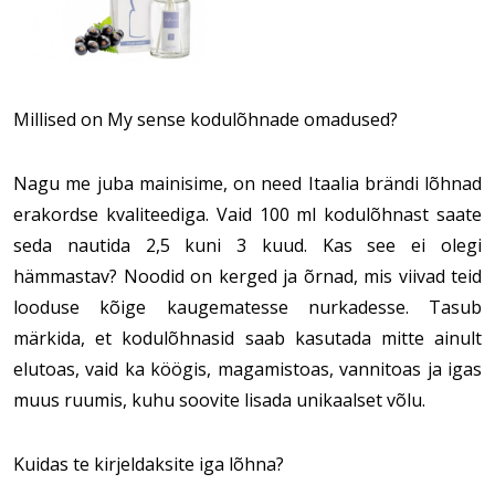
Millised on My sense kodulõhnade omadused?
Nagu me juba mainisime, on need Itaalia brändi lõhnad
erakordse kvaliteediga. Vaid 100 ml kodulõhnast saate
seda nautida 2,5 kuni 3 kuud. Kas see ei olegi
hämmastav? Noodid on kerged ja õrnad, mis viivad teid
looduse kõige kaugematesse nurkadesse. Tasub
märkida, et kodulõhnasid saab kasutada mitte ainult
elutoas, vaid ka köögis, magamistoas, vannitoas ja igas
muus ruumis, kuhu soovite lisada unikaalset võlu.
Kuidas te kirjeldaksite iga lõhna?