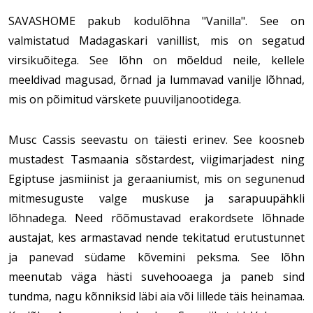
SAVASHOME pakub kodulõhna "Vanilla". See on
valmistatud Madagaskari vanillist, mis on segatud
virsikuõitega. See lõhn on mõeldud neile, kellele
meeldivad magusad, õrnad ja lummavad vanilje lõhnad,
mis on põimitud värskete puuviljanootidega.
Musc Cassis seevastu on täiesti erinev. See koosneb
mustadest Tasmaania sõstardest, viigimarjadest ning
Egiptuse jasmiinist ja geraaniumist, mis on segunenud
mitmesuguste valge muskuse ja sarapuupähkli
lõhnadega. Need rõõmustavad erakordsete lõhnade
austajat, kes armastavad nende tekitatud erutustunnet
ja panevad südame kõvemini peksma. See lõhn
meenutab väga hästi suvehooaega ja paneb sind
tundma, nagu kõnniksid läbi aia või lillede täis heinamaa.