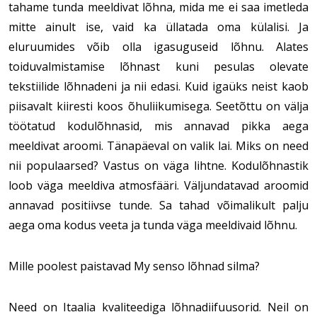
tahame tunda meeldivat lõhna, mida me ei saa imetleda
mitte ainult ise, vaid ka üllatada oma külalisi. Ja
eluruumides võib olla igasuguseid lõhnu. Alates
toiduvalmistamise lõhnast kuni pesulas olevate
tekstiilide lõhnadeni ja nii edasi. Kuid igaüks neist kaob
piisavalt kiiresti koos õhuliikumisega. Seetõttu on välja
töötatud kodulõhnasid, mis annavad pikka aega
meeldivat aroomi. Tänapäeval on valik lai. Miks on need
nii populaarsed? Vastus on väga lihtne. Kodulõhnastik
loob väga meeldiva atmosfääri. Väljundatavad aroomid
annavad positiivse tunde. Sa tahad võimalikult palju
aega oma kodus veeta ja tunda väga meeldivaid lõhnu.
Mille poolest paistavad My senso lõhnad silma?
Need on Itaalia kvaliteediga lõhnadiifuusorid. Neil on