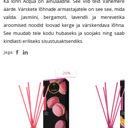
Ka lõhn Acqua on ainulaadne. See viib teid Vahemere
äärde. Värskete lõhnade armastajatele on see see, mida
valida. Jasmiini, bergamoti, lavendli ja merevetika
aroomised noodid loovad kerge ja värskendava lõhna.
See muudab teie kodu hubaseks ja soojaks ning saab
kindlasti eriliseks sisustusaktsendiks.
Jaga:
-20%