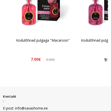
Kodulõhnad pulgaga "Macaroon"
Kodulõhnad pulgag
7.99€
9.9
9.99€
Kontakt
:
E-post: info@savashome.ee