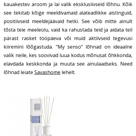
kauakestev aroom ja lai valik eksklusiivseid lõhnu. Kõik
see tekitab kõige meeldivamaid alateadlikke aistinguid,
positiivseid meeldejäävaid hetki. See võib mitte ainult
tõsta teie meeleolu, vaid ka rahustada teid ja aidata teil
pärast rasket tööpäeva või muid aktiivseid tegevusi
kiiremini lõõgastuda. "My senso" lõhnad on ideaalne
valik neile, kes soovivad luua kodus mõnusat õhkkonda,
elavdada keskkonda ja muuta see ainulaadseks. Need
lõhnad leiate
Savashome
lehelt.