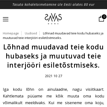
Tasuta kohaletoimetamine üle Eesti alates 80 eur
0
Homepage
Uudised
Lõhnad muudavad teie kodu hubaseks ja
muutuvad teie interjööri esiletõstmiseks.
Lõhnad muudavad teie kodu
hubaseks ja muutuvad teie
interjööri esiletõstmiseks.
2021 10 27
Iga kodu lõhn on ainulaadne, nagu visiitkaart.
Kahtlemata püüame me kõik muuta oma kodu
võimalikult meeldivaks. Kui me siseneme oma koju,