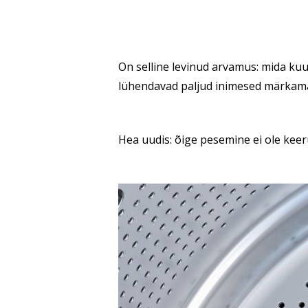
On selline levinud arvamus: mida kuu
lühendavad paljud inimesed märkamatu
Hea uudis: õige pesemine ei ole keeru