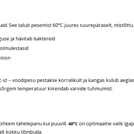
aid. See talub pesemist 60°C juures suurepäraselt, mistõttu
guse ja hävitab baktereid
tolmulestasid
sioon
-st – voodipesu pestakse korralikult ja kangas kulub aeglasem
C
 kõrgem temperatuur kiirendab värvide tuhmumist.
 rohkem tähelepanu kui puuvill.
on optimaalne valik igap
40°C
ialt kokku tõmbuda.