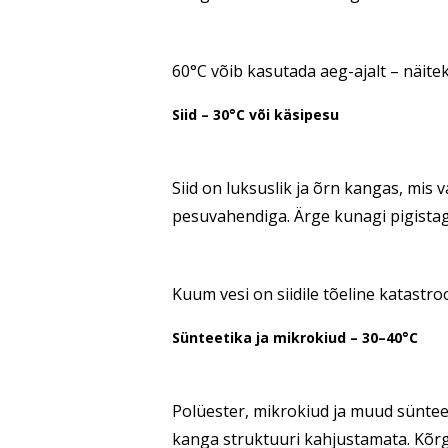
60°C võib kasutada aeg-ajalt – näitek
Siid – 30°C või käsipesu
Siid on luksuslik ja õrn kangas, mis v
pesuvahendiga. Ärge kunagi pigistage 
Kuum vesi on siidile tõeline katastr
Sünteetika ja mikrokiud – 30–40°C
Polüester, mikrokiud ja muud süntee
kanga struktuuri kahjustamata. Kõrge