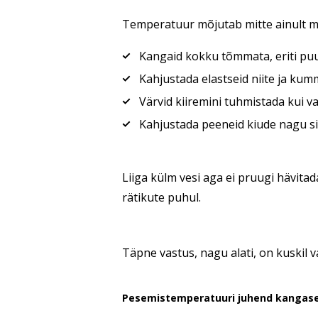
Temperatuur mõjutab mitte ainult mu
Kangaid kokku tõmmata, eriti puuvi
Kahjustada elastseid niite ja ku
Värvid kiiremini tuhmistada kui va
Kahjustada peeneid kiude nagu siid
Liiga külm vesi aga ei pruugi hävitad
rätikute puhul.
Täpne vastus, nagu alati, on kuskil v
Pesemistemperatuuri juhend kangase