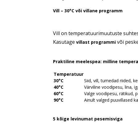
Vill – 30°C või villane programm
Vill on temperatuurimuutuste suhtes
Kasutage
või pesk
villast programmi
Praktiline meelespea: milline tempera
Temperatuur
30°C
Siid, vill, tumedad riided,
40°C
Värviline voodipesu, lina, i
60°C
Valge voodipesu, rätikud, 
90°C
Ainult valged puuvillased k
5 kõige levinumat pesemisviga