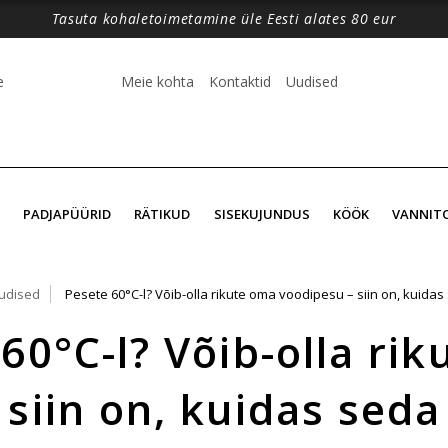
Tasuta kohaletoimetamine üle Eesti alates 80 eur
e
Meie kohta
Kontaktid
Uudised
PADJAPÜÜRID
RÄTIKUD
SISEKUJUNDUS
KÖÖK
VANNIT
udised
Pesete 60°C-l? Võib-olla rikute oma voodipesu – siin on, kuidas
60°C-l? Võib-olla ri
siin on, kuidas seda