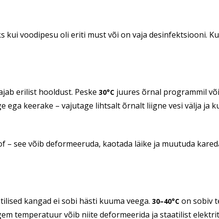
s kui voodipesu oli eriti must või on vaja desinfektsiooni. Ku
ajab erilist hooldust. Peske
juures õrnal programmil või k
30°C
ega keerake – vajutage lihtsalt õrnalt liigne vesi välja ja ku
oof – see võib deformeeruda, kaotada läike ja muutuda kared
tilised kangad ei sobi hästi kuuma veega.
on sobiv t
30–40°C
m temperatuur võib niite deformeerida ja staatilist elektrit