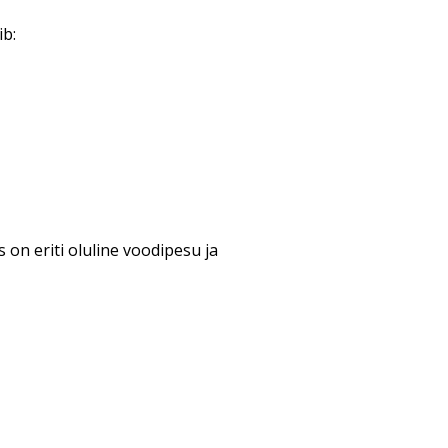
ib:
 on eriti oluline voodipesu ja