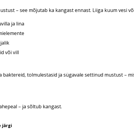
stust – see mõjutab ka kangast ennast. Liiga kuum vesi võ
lla ja lina
mmielemente
jalik
 või vill
a baktereid, tolmulestasid ja sügavale settinud mustust – mis
ahepeal – ja sõltub kangast.
 järgi