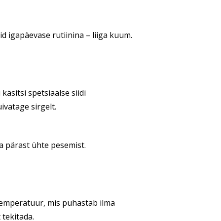
id igapäevase rutiinina – liiga kuum.
äsitsi spetsiaalse siidi
ivatage sirgelt.
a pärast ühte pesemist.
emperatuur, mis puhastab ilma
 tekitada.