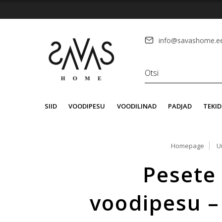
info@savashome.e
SIID
VOODIPESU
VOODILINAD
PADJAD
TEKID
Homepage
U
Pesete 
voodipesu – 