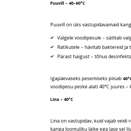
Puuvill – 40–60°C
Puuvill on üks vastupidavamaid kang
Valgele voodipesule – säilitab val
Rätikutele – hävitab baktereid ja 
Pärast haigust – tõhus desinfekt
Igapäevaseks pesemiseks piisab
40°
voodipesu peske alati 40°C juures –
Lina – 40°C
Lina on vastupidav, kuid vajab veidi
kanga loomuliku läike ega lase sel li