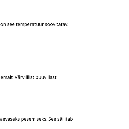
 on see temperatuur soovitatav:
alt. Värvililist puuvillast
äevaseks pesemiseks. See säilitab