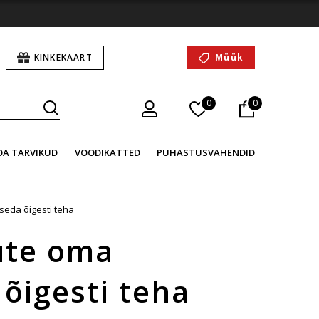
KINKEKAART
Müük
0
0
OA TARVIKUD
VOODIKATTED
PUHASTUSVAHENDID
 seda õigesti teha
kute oma
 õigesti teha