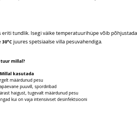
 eriti tundlik. Isegi väike temperatuurihüpe võib põhjust
e
juures spetsiaalse villa pesuvahendiga.
30°C
tuur millal?
Millal kasutada
 kergelt määrdunud pesu
gapäevane puuvill, spordiribad
pärast haigust, tugevalt määrdunud pesu
angad kui on vaja intensiivset desinfektsiooni