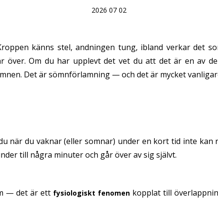
2026 07 02
Kroppen känns stel, andningen tung, ibland verkar det 
 är över. Om du har upplevt det vet du att det är en av 
mnen. Det är sömnförlamning — och det är mycket vanligare
u när du vaknar (eller somnar) under en kort tid inte kan röra
er till några minuter och går över av sig självt.
m — det är ett
kopplat till överlappn
fysiologiskt fenomen