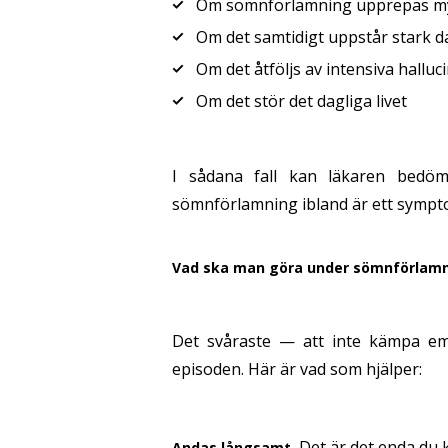
Om sömnförlamning upprepas myck
Om det samtidigt uppstår stark d
Om det åtföljs av intensiva halluc
Om det stör det dagliga livet
I sådana fall kan läkaren bedö
sömnförlamning ibland är ett sympt
Vad ska man göra under sömnförlam
Det svåraste — att inte kämpa emo
episoden. Här är vad som hjälper:
Det är det enda du 
Andas långsamt.