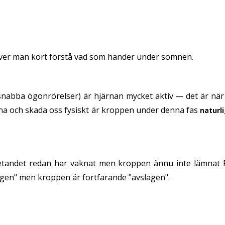
ver man kort förstå vad som händer under sömnen.
abba ögonrörelser) är hjärnan mycket aktiv — det är när
rna och skada oss fysiskt är kroppen under denna fas
naturl
andet redan har vaknat men kroppen ännu inte lämnat R
gen" men kroppen är fortfarande "avslagen".