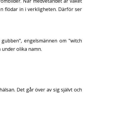
römbilder. När medvetandet är vaket
flödar in i verkligheten. Därför ser
de gubben", engelsmännen om "witch
a under olika namn.
lsan. Det går över av sig självt och