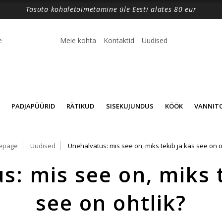
Tasuta kohaletoimetamine üle Eesti alates 80 eur
e
Meie kohta
Kontaktid
Uudised
PADJAPÜÜRID
RÄTIKUD
SISEKUJUNDUS
KÖÖK
VANNIT
epage
Uudised
Unehalvatus: mis see on, miks tekib ja kas see on o
s: mis see on, miks t
see on ohtlik?