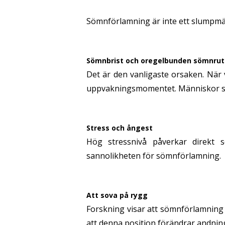
Sömnförlamning är inte ett slumpmäss
Sömnbrist och oregelbunden sömnrut
Det är den vanligaste orsaken. När v
uppvakningsmomentet. Människor som 
Stress och ångest
Hög stressnivå påverkar direkt 
sannolikheten för sömnförlamning.
Att sova på rygg
Forskning visar att sömnförlamning b
att denna position förändrar andni