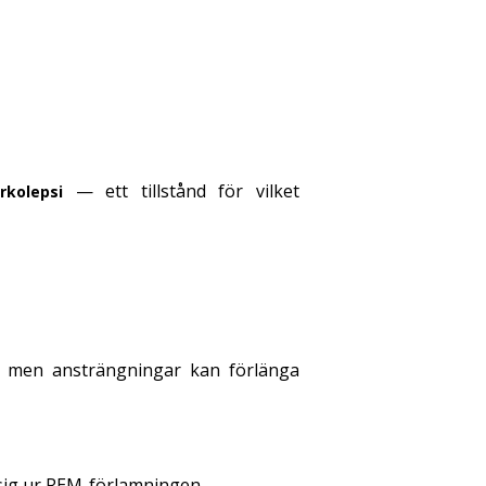
— ett tillstånd för vilket
rkolepsi
t, men ansträngningar kan förlänga
 sig ur REM-förlamningen.