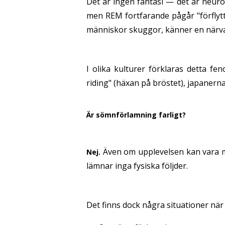
Det är ingen fantasi — det är neur
men REM fortfarande pågår "förflytt
människor skuggor, känner en närvar
I olika kulturer förklaras detta 
riding" (häxan på bröstet), japanern
Är sömnförlamning farligt?
Även om upplevelsen kan vara my
Nej.
lämnar inga fysiska följder.
Det finns dock några situationer när 