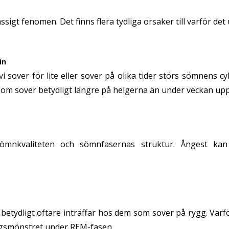
igt fenomen. Det finns flera tydliga orsaker till varför det
in
i sover för lite eller sover på olika tider störs sömnens c
sover betydligt längre på helgerna än under veckan upplev
sömnkvaliteten och sömnfasernas struktur. Ångest kan
etydligt oftare inträffar hos dem som sover på rygg. Varfö
ngsmönstret under REM-fasen.