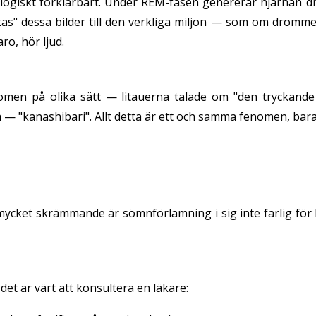
ologiskt förklarbart. Under REM-fasen genererar hjärnan d
as" dessa bilder till den verkliga miljön — som om drömmen 
o, hör ljud.
fenomen på olika sätt — litauerna talade om "den tryckan
a — "kanashibari". Allt detta är ett och samma fenomen, bar
cket skrämmande är sömnförlamning i sig inte farlig för hä
det är värt att konsultera en läkare: