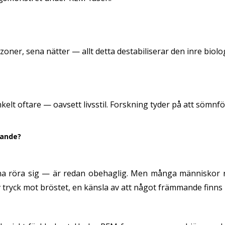
dszoner, sena nätter — allt detta destabiliserar den inre biol
elt oftare — oavsett livsstil. Forskning tyder på att sömnfö
mande?
na röra sig — är redan obehaglig. Men många människor ra
av tryck mot bröstet, en känsla av att något främmande finns