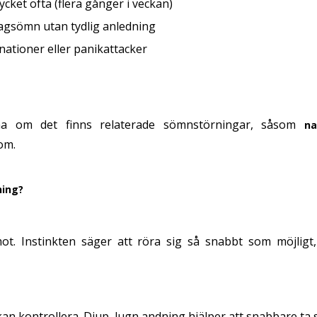
et ofta (flera gånger i veckan)
agsömn utan tydlig anledning
inationer eller panikattacker
ma om det finns relaterade sömnstörningar, såsom
na
om.
ning?
t. Instinkten säger att röra sig så snabbt som möjlig
kan kontrollera. Djup, lugn andning hjälper att snabbare ta