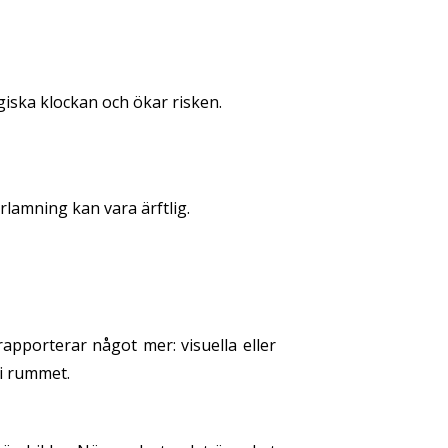
ogiska klockan och ökar risken.
rlamning kan vara ärftlig.
pporterar något mer: visuella eller
 i rummet.