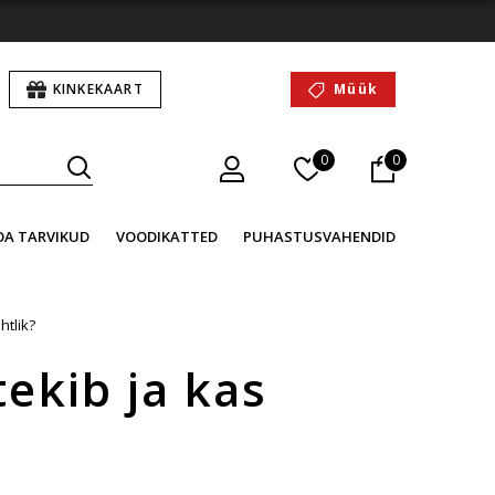
KINKEKAART
Müük
0
0
OA TARVIKUD
VOODIKATTED
PUHASTUSVAHENDID
htlik?
ekib ja kas