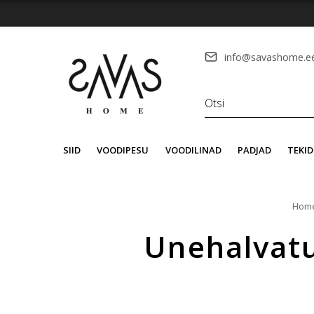
info@savashome.e
SIID
VOODIPESU
VOODILINAD
PADJAD
TEKID
Hom
Unehalvatu