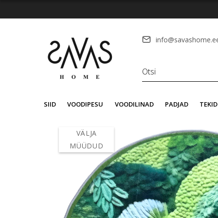
info@savashome.e
SIID
VOODIPESU
VOODILINAD
PADJAD
TEKID
VÄLJA
MÜÜDUD