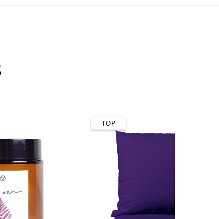
s
TOP
-50