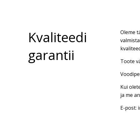
Kvaliteedi
Oleme tä
valmista
kvalitee
garantii
Toote vä
Voodipes
Kui olet
ja me an
E-post: