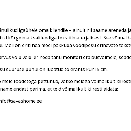
nulikud igaühele oma kliendile – ainult nii saame areneda ja
tud kõrgeima kvaliteediga tekstiilmaterjalidest. See võimal
di. Meil on eriti hea meel pakkuda voodipesu erinevate teks
rvus võib veidi erineda tänu monitori eraldusvõimele, seadet
u suuruse puhul on lubatud tolerants kuni 5 cm.
e meie toodetega pettunud, võtke meiega võimalikult kiires
name endast parima, et teid võimalikult kiiresti aidata:
 info@savashome.ee