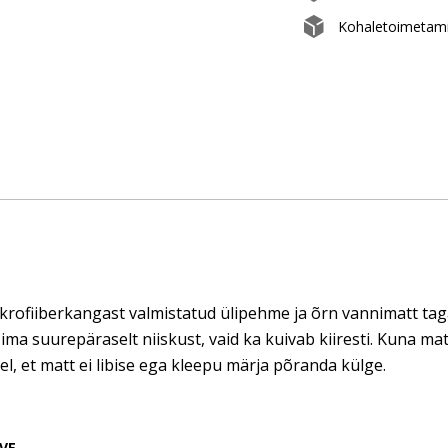
Kohaletoimetami
krofiiberkangast valmistatud ülipehme ja õrn vannimatt ta
i ima suurepäraselt niiskust, vaid ka kuivab kiiresti. Kuna ma
del, et matt ei libise ega kleepu märja põranda külge.
VE