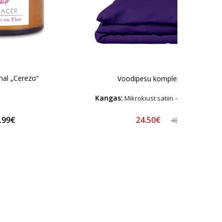
al „Cerezo“
Voodipesu komplekt "Pansy"
Kangas:
Mikrokiust satiin – Hüpoallerge
24.50€
.99€
48.99€