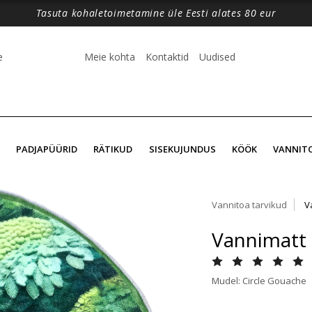
Tasuta kohaletoimetamine üle Eesti alates 80 eur
e
Meie kohta
Kontaktid
Uudised
PADJAPÜÜRID
RÄTIKUD
SISEKUJUNDUS
KÖÖK
VANNIT
Vannitoa tarvikud
V
Vannimatt 
Mudel: Circle Gouache