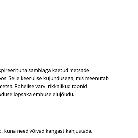
spireerituna samblaga kaetud metsade
teos. Selle keerulise kujundusega, mis meenutab
tsa. Rohelise värvi rikkalikud toonid
oduse lopsaka embuse elujõudu.
d, kuna need võivad kangast kahjustada.