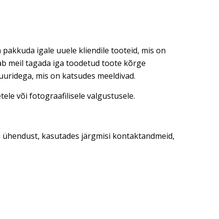
 pakkuda igale uuele kliendile tooteid, mis on
dab meil tagada iga toodetud toote kõrge
tuuridega, mis on katsudes meeldivad.
ele või fotograafilisele valgustusele.
ti ühendust, kasutades järgmisi kontaktandmeid,