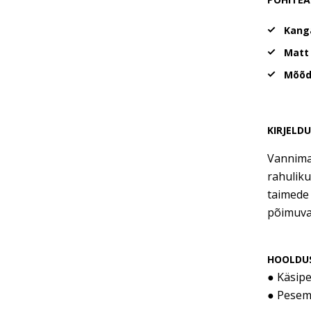
Kang
Matt 
Mõõd
KIRJELD
Vannima
rahuliku
taimede 
põimuva
HOOLDU
● Käsipe
● Pesemi