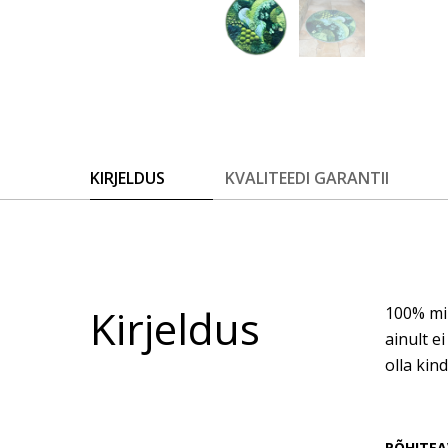
KIRJELDUS
KVALITEEDI GARANTII
Kirjeldus
100% mi
ainult e
olla kin
PÕHITEA