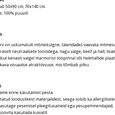
d: 50x90 cm; 70x140 cm.
s: 100% puuvill.
US
rv on uskumatult mitmekülgne, täiendades vaevata mitmesug
aselt neutraalsete toonidega, nagu valge, beež ja hall, lisad
ikut kenasti valgel marmorist tööpinnal või helehallide plaat
kava visuaalse atraktiivsuse, mis tõmbab pilku.
S
tame enne kasutamist pesta.
tatud looduslikest materjalidest, seega sobib ka allergilisele 
kasutage pesemisel pleegitusaineid ega pesupehmendajaid, 
soovita kasutada kuivatit.