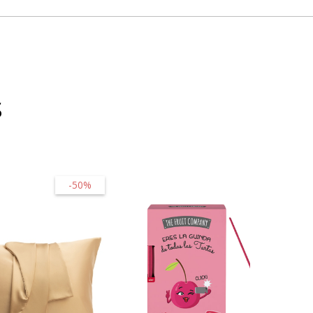
s
-50%