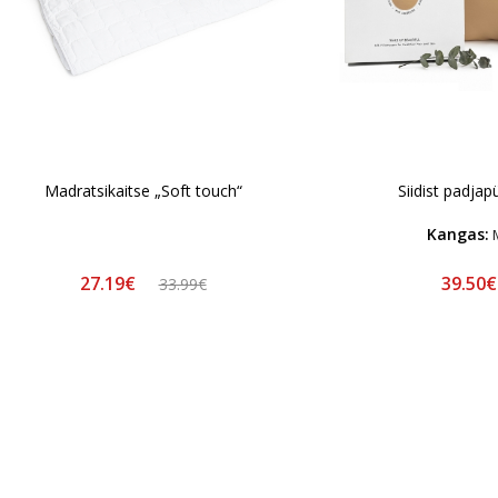
Madratsikaitse „Soft touch“
Siidist padja
Kangas:
M
27.19€
39.50
33.99€