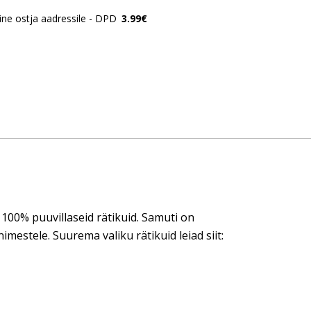
ne ostja aadressile - DPD
3.99€
d 100% puuvillaseid rätikuid. Samuti on
imestele. Suurema valiku rätikuid leiad siit: