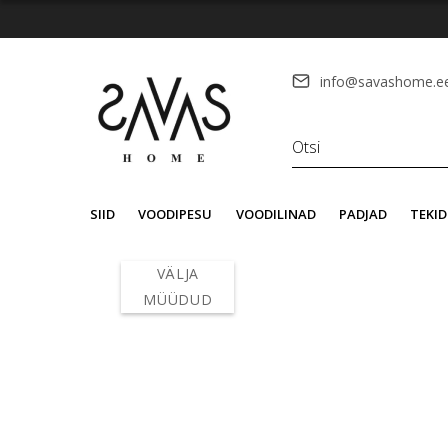
info@savashome.e
SIID
VOODIPESU
VOODILINAD
PADJAD
TEKID
VÄLJA
MÜÜDUD