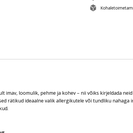
Kohaletoimetami
ult imav, loomulik, pehme ja kohev – nii võiks kirjeldada nei
sed rätikud ideaalne valik allergikutele või tundliku nahaga in
kud.
VE