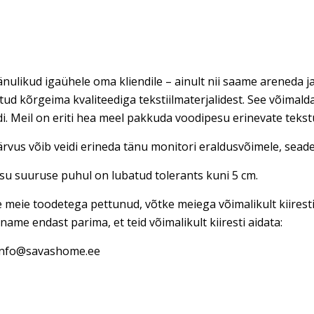
nulikud igaühele oma kliendile – ainult nii saame areneda ja
tud kõrgeima kvaliteediga tekstiilmaterjalidest. See võimal
di. Meil on eriti hea meel pakkuda voodipesu erinevate teks
rvus võib veidi erineda tänu monitori eraldusvõimele, seadet
u suuruse puhul on lubatud tolerants kuni 5 cm.
e meie toodetega pettunud, võtke meiega võimalikult kiires
name endast parima, et teid võimalikult kiiresti aidata:
 info@savashome.ee