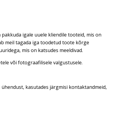
 pakkuda igale uuele kliendile tooteid, mis on
dab meil tagada iga toodetud toote kõrge
tuuridega, mis on katsudes meeldivad.
ele või fotograafilisele valgustusele.
ti ühendust, kasutades järgmisi kontaktandmeid,