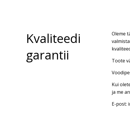
Kvaliteedi
Oleme tä
valmista
kvalitee
garantii
Toote vä
Voodipes
Kui olet
ja me an
E-post: