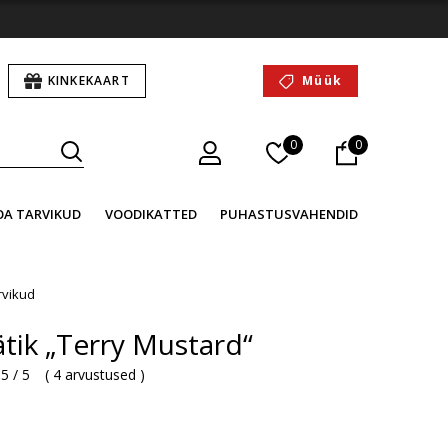
KINKEKAART
Müük
0
0
OA TARVIKUD
VOODIKATTED
PUHASTUSVAHENDID
rvikud
ätik „Terry Mustard“
5 / 5
(
4 arvustused
)