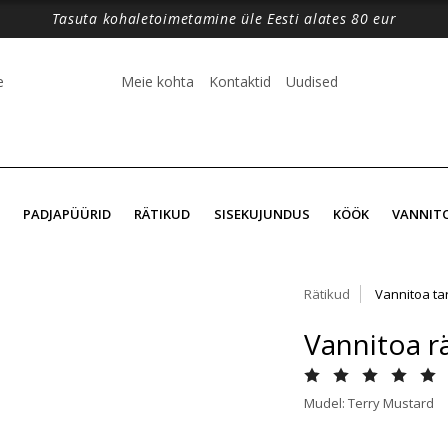
Tasuta kohaletoimetamine üle Eesti alates 80 eur
e
Meie kohta
Kontaktid
Uudised
PADJAPÜÜRID
RÄTIKUD
SISEKUJUNDUS
KÖÖK
VANNIT
Rätikud
Vannitoa ta
Vannitoa r
Mudel: Terry Mustard