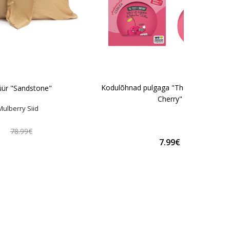
Kodulõhnad pulgaga "The Fruit Comp
püür "Sandstone"
Cherry"
ulberry Siid
€
78.99€
7.99€