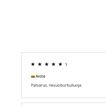
5
Aistė
Patvarus, nesusiburbuliuoja.