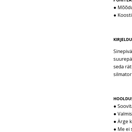
● Mõõdu
● Koosti
KIRJELD
Sinepivä
suurepär
seda rät
silmator
HOOLDU
● Soovi
● Valmis
● Ärge 
● Me ei 