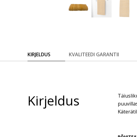
KIRJELDUS
KVALITEEDI GARANTII
Kirjeldus
Täiuslik
puuvilla
Käteräti
PÕHITEA