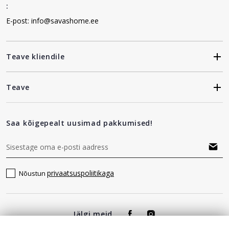
:
E-post: info@savashome.ee
Teave kliendile
Teave
Saa kõigepealt uusimad pakkumised!
privaatsuspoliitikaga
Nõustun
Jälgi meid