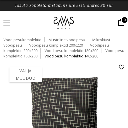
Tasuta kohaletoimetamine üle Eesti alates 80 eur
0
Voodipesukomplektid
Mustriline voodipesu
Mikrokiust
voodipesu
Voodipesu komplektid 200x220
Voodipesu
komplektid 200x200
Voodipesu komplektid 180x200
Voodipesu
komplektid 160x200
Voodipesu komplektid 140x200
VÄLJA
MÜÜDUD