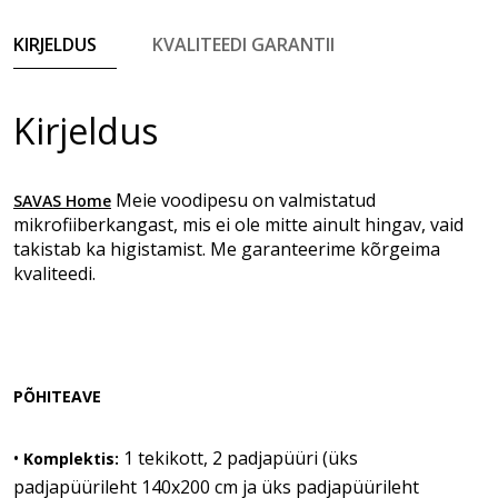
KIRJELDUS
KVALITEEDI GARANTII
Kirjeldus
Meie voodipesu on valmistatud
SAVAS Home
mikrofiiberkangast, mis ei ole mitte ainult hingav, vaid
takistab ka higistamist. Me garanteerime kõrgeima
kvaliteedi.
PÕHITEAVE
•
1 tekikott, 2 padjapüüri (üks
Komplektis:
padjapüürileht 140x200 cm ja üks padjapüürileht