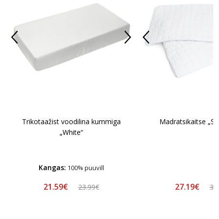
Trikotaažist voodilina kummiga
Madratsikaitse „So
„White“
Kangas:
100% puuvill
21.59€
27.19€
23.99€
33