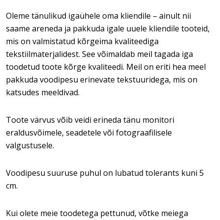
Oleme tänulikud igaühele oma kliendile – ainult nii
saame areneda ja pakkuda igale uuele kliendile tooteid,
mis on valmistatud kõrgeima kvaliteediga
tekstiilmaterjalidest. See võimaldab meil tagada iga
toodetud toote kõrge kvaliteedi. Meil on eriti hea meel
pakkuda voodipesu erinevate tekstuuridega, mis on
katsudes meeldivad.
Toote värvus võib veidi erineda tänu monitori
eraldusvõimele, seadetele või fotograafilisele
valgustusele.
Voodipesu suuruse puhul on lubatud tolerants kuni 5
cm.
Kui olete meie toodetega pettunud, võtke meiega