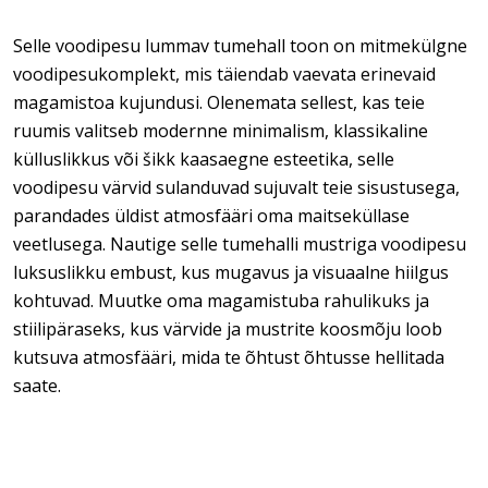
Selle voodipesu lummav tumehall toon on mitmekülgne
voodipesukomplekt, mis täiendab vaevata erinevaid
magamistoa kujundusi. Olenemata sellest, kas teie
ruumis valitseb modernne minimalism, klassikaline
külluslikkus või šikk kaasaegne esteetika, selle
voodipesu värvid sulanduvad sujuvalt teie sisustusega,
parandades üldist atmosfääri oma maitseküllase
veetlusega. Nautige selle tumehalli mustriga voodipesu
luksuslikku embust, kus mugavus ja visuaalne hiilgus
kohtuvad. Muutke oma magamistuba rahulikuks ja
stiilipäraseks, kus värvide ja mustrite koosmõju loob
kutsuva atmosfääri, mida te õhtust õhtusse hellitada
saate.