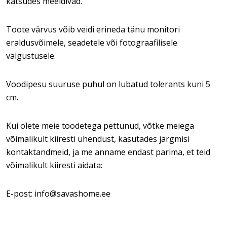
katsudes meeldivad.
Toote värvus võib veidi erineda tänu monitori
eraldusvõimele, seadetele või fotograafilisele
valgustusele.
Voodipesu suuruse puhul on lubatud tolerants kuni 5
cm.
Kui olete meie toodetega pettunud, võtke meiega
võimalikult kiiresti ühendust, kasutades järgmisi
kontaktandmeid, ja me anname endast parima, et teid
võimalikult kiiresti aidata:
E-post: info@savashome.ee