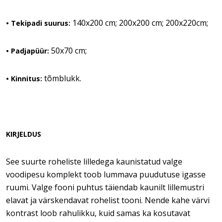
140x200 cm; 200x200 cm; 200x220cm;
• Tekipadi suurus:
50x70 cm;
• Padjapüür:
tõmblukk.
• Kinnitus:
KIRJELDUS
See suurte roheliste lilledega kaunistatud valge
voodipesu komplekt toob lummava puudutuse igasse
ruumi. Valge fooni puhtus täiendab kaunilt lillemustri
elavat ja värskendavat rohelist tooni. Nende kahe värvi
kontrast loob rahulikku, kuid samas ka kosutavat