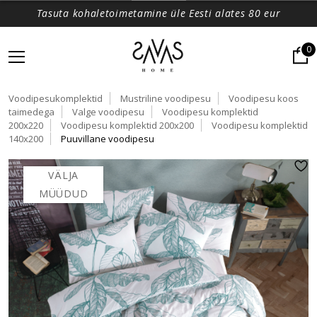
Tasuta kohaletoimetamine üle Eesti alates 80 eur
0
Voodipesukomplektid
Mustriline voodipesu
Voodipesu koos
taimedega
Valge voodipesu
Voodipesu komplektid
200x220
Voodipesu komplektid 200x200
Voodipesu komplektid
140x200
Puuvillane voodipesu
VÄLJA
MÜÜDUD