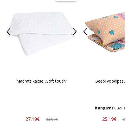
Madratsikaitse „Soft touch“
Beebi voodipesu 
Kangas:
Puuvillan
27.19€
25.19€
33.99€
35