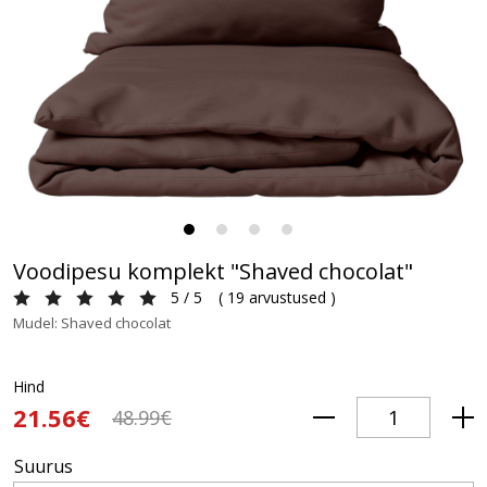
Voodipesu komplekt "Shaved chocolat"
5 / 5
(
19 arvustused
)
Mudel: Shaved chocolat
Hind
21.56€
48.99€
Suurus