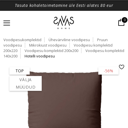
Tasuta kohaletoimetamine üle Eesti alates 80 eur
0
Voodipesukomplektid
Ühevärviline voodipesu
Pruun
voodipesu
Mikrokiust voodipesu
Voodipesu komplektid
200x220
Voodipesu komplektid 200x200
Voodipesu komplektid
140x200
Hotelli voodipesu
TOP
-56%
VÄLJA
MÜÜDUD