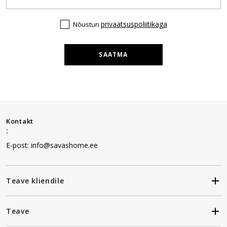
privaatsuspoliitikaga
Nõustun
SAATMA
Kontakt
:
E-post: info@savashome.ee
Teave kliendile
Teave