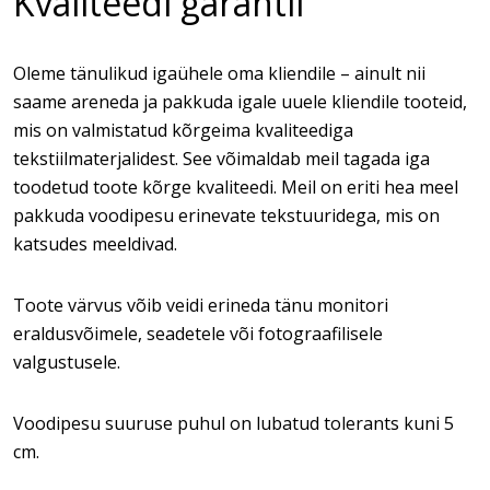
Kvaliteedi garantii
Oleme tänulikud igaühele oma kliendile – ainult nii
saame areneda ja pakkuda igale uuele kliendile tooteid,
mis on valmistatud kõrgeima kvaliteediga
tekstiilmaterjalidest. See võimaldab meil tagada iga
toodetud toote kõrge kvaliteedi. Meil on eriti hea meel
pakkuda voodipesu erinevate tekstuuridega, mis on
katsudes meeldivad.
Toote värvus võib veidi erineda tänu monitori
eraldusvõimele, seadetele või fotograafilisele
valgustusele.
Voodipesu suuruse puhul on lubatud tolerants kuni 5
cm.