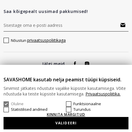
Saa kõigepealt uusimad pakkumised!
privaatsuspoliitikaga
Nõustun
Jälgi meid
SAVASHOME kasutab nelja peamist tüüpi küpsiseid.
Sirvimist jätkates nõustute vajalike küpsiste kasutamisega. Võite
nõustuda ka teiste küpsiste kasutamisega.
Privaatsuspoliitika.
Oluline
Funktsionaalne
© 2026 SAVAS HOME Kõik õigused kaitstud.
Statistilised andmed
Turundus
KINNITA MÄRGITUD
VALIDEERI