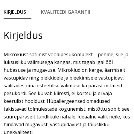
KIRJELDUS
KVALITEEDI GARANTII
Kirjeldus
Mikrokiust satiinist voodipesukomplekt – pehme, sile ja
luksusliku välimusega kangas, mis tagab igal ööl
hubasuse ja mugavuse. Mikrokiud on kerge, äärmiselt
vastupidav ning plekkidele ja pleekimisele vastupidav,
säilitades oma esteetilise välimuse ka pärast mitmeid
pesukordi. See kuivab kiiresti, ei kortsu ja ei vaja
keerulist hooldust. Hüpallergeensed omadused
takistavad tolmulestade kogunemist, mistõttu sobib see
suurepäraselt tundlikule nahale. Ideaalne valik neile, kes
hindavad mugavust, vastupidavust ja täiuslikku
unekvaliteeti.