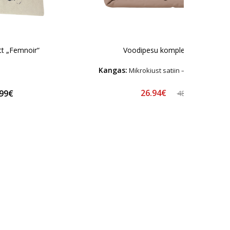
tt „Femnoir“
Voodipesu komplekt "Latte"
Kangas:
Mikrokiust satiin – Hüpoallerge
26.94€
.99€
48.99€