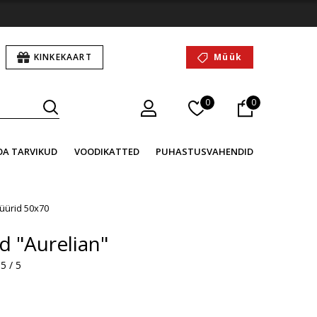
KINKEKAART
Müük
0
0
OA TARVIKUD
VOODIKATTED
PUHASTUSVAHENDID
üürid 50x70
d "Aurelian"
5 / 5