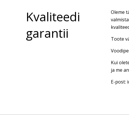
Kvaliteedi
Oleme tä
valmista
kvalitee
garantii
Toote vä
Voodipes
Kui olet
ja me an
E-post: