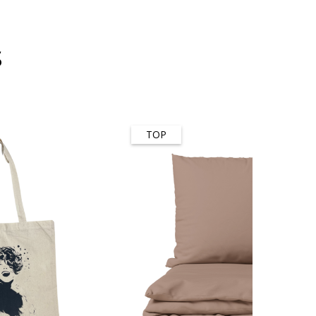
s
TOP
-45