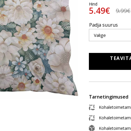
Hind
5.49€
9.99€
Padja suurus
TEAVIT
Tarnetingimused
Kohaletoimetami
Kohaletoimetam
Kohaletoimetam