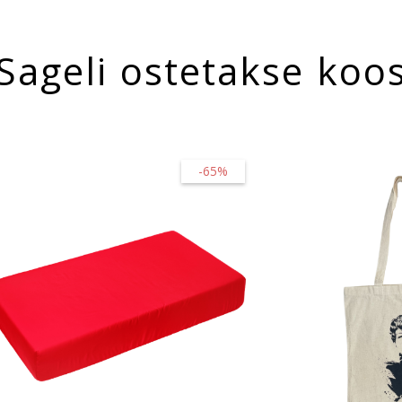
Sageli ostetakse koo
-65%