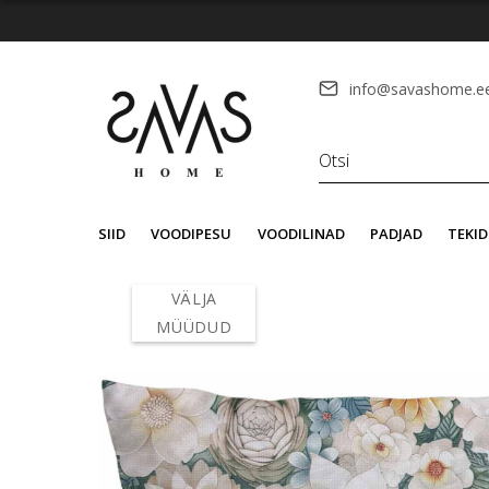
info@savashome.e
SIID
VOODIPESU
VOODILINAD
PADJAD
TEKID
VÄLJA
MÜÜDUD