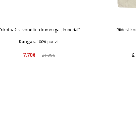
Trikotaažist voodilina kummiga „Imperial“
Riidest ko
Kangas:
100% puuvill
7.70€
6
21.99€