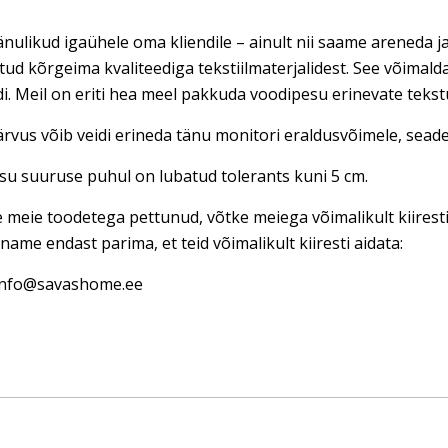
nulikud igaühele oma kliendile – ainult nii saame areneda ja
tud kõrgeima kvaliteediga tekstiilmaterjalidest. See võimal
di. Meil on eriti hea meel pakkuda voodipesu erinevate teks
rvus võib veidi erineda tänu monitori eraldusvõimele, seadet
u suuruse puhul on lubatud tolerants kuni 5 cm.
e meie toodetega pettunud, võtke meiega võimalikult kiires
name endast parima, et teid võimalikult kiiresti aidata:
 info@savashome.ee