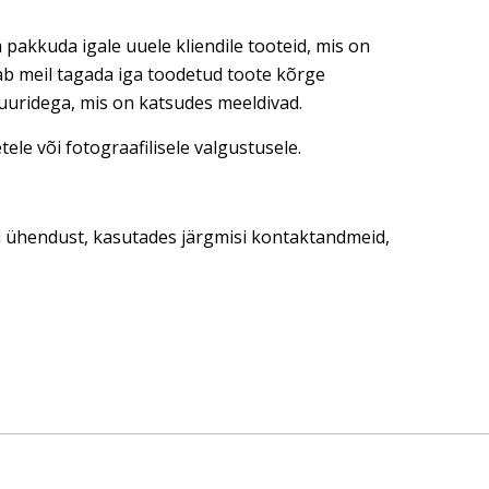
 pakkuda igale uuele kliendile tooteid, mis on
dab meil tagada iga toodetud toote kõrge
tuuridega, mis on katsudes meeldivad.
ele või fotograafilisele valgustusele.
ti ühendust, kasutades järgmisi kontaktandmeid,