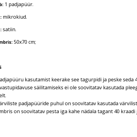
1 padjapüür.
b:
mikrokiud.
:
satiin.
:
50x70 cm;
mbris:
S
adjapüüru kasutamist keerake see tagurpidi ja peske seda 4
vastupidavuse säilitamiseks ei ole soovitatav kasutada ple
lt.
ärviliste padjapüüride puhul on soovitatav kasutada värvili
bris on soovitatav pesta iga kahe nädala tagant 40 kraadi j