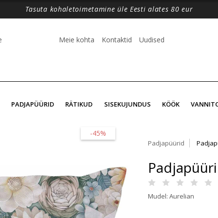
Tasuta kohaletoimetamine üle Eesti alates 80 eur
e
Meie kohta
Kontaktid
Uudised
PADJAPÜÜRID
RÄTIKUD
SISEKUJUNDUS
KÖÖK
VANNIT
-45%
Padjapüürid
Padjap
Padjapüüri
Mudel: Aurelian