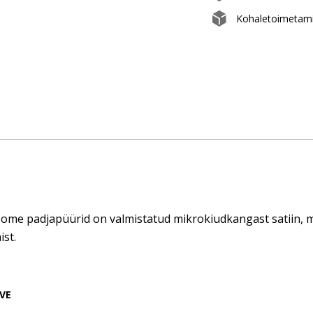
Kohaletoimetami
me padjapüürid on valmistatud mikrokiudkangast satiin, mis 
ist.
VE