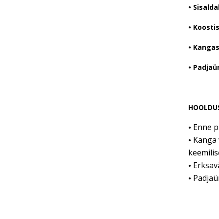
•
Sisalda
• Koostis
• Kangas
• Padjaü
HOOLDU
Enne p
•
Kanga 
•
keemilise
Erksav
•
Padjaüm
•