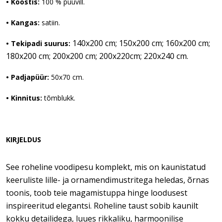
• Koostis:
 100 % puuvill.
• Kangas:
 satiin.
140x200 cm; 150x200 cm; 160x200 cm;
• Tekipadi suurus:
180x200 cm; 200x200 cm; 200x220cm; 220x240 cm.
• Padjapüür:
 50x70 cm.
• Kinnitus:
 tõmblukk.
KIRJELDUS
See roheline voodipesu komplekt, mis on kaunistatud
keeruliste lille- ja ornamendimustritega heledas, õrnas
toonis, toob teie magamistuppa hinge loodusest
inspireeritud elegantsi. Roheline taust sobib kaunilt
kokku detailidega, luues rikkaliku, harmoonilise