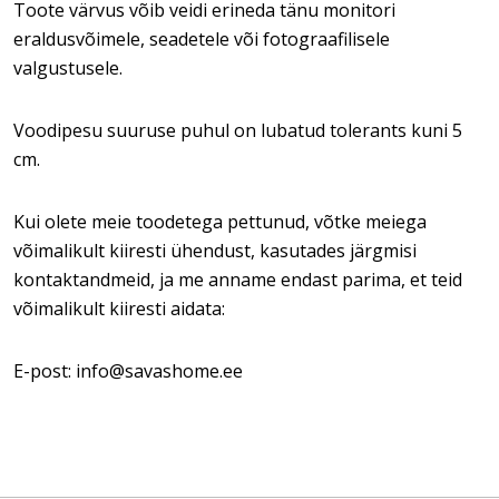
Toote värvus võib veidi erineda tänu monitori
eraldusvõimele, seadetele või fotograafilisele
valgustusele.
Voodipesu suuruse puhul on lubatud tolerants kuni 5
cm.
Kui olete meie toodetega pettunud, võtke meiega
võimalikult kiiresti ühendust, kasutades järgmisi
kontaktandmeid, ja me anname endast parima, et teid
võimalikult kiiresti aidata:
E-post: info@savashome.ee