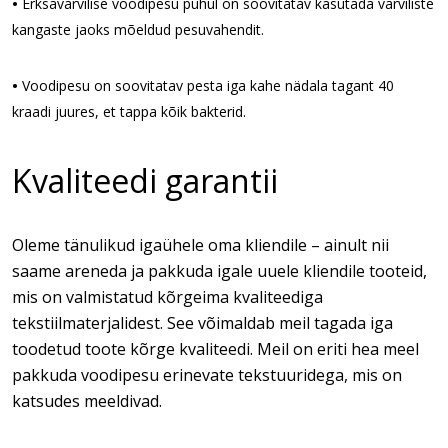
• 
Erksavärvilise voodipesu puhul on soovitatav kasutada värviliste 
kangaste jaoks mõeldud pesuvahendit.
• 
Voodipesu on soovitatav pesta iga kahe nädala tagant 40 
kraadi juures, et tappa kõik bakterid.
Kvaliteedi garantii
Oleme tänulikud igaühele oma kliendile – ainult nii
saame areneda ja pakkuda igale uuele kliendile tooteid,
mis on valmistatud kõrgeima kvaliteediga
tekstiilmaterjalidest. See võimaldab meil tagada iga
toodetud toote kõrge kvaliteedi. Meil on eriti hea meel
pakkuda voodipesu erinevate tekstuuridega, mis on
katsudes meeldivad.