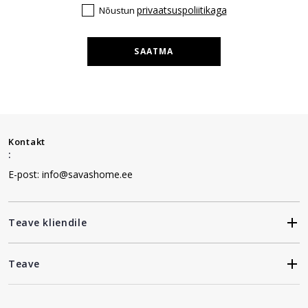
privaatsuspoliitikaga
Nõustun
SAATMA
Kontakt
:
E-post: info@savashome.ee
Teave kliendile
Teave