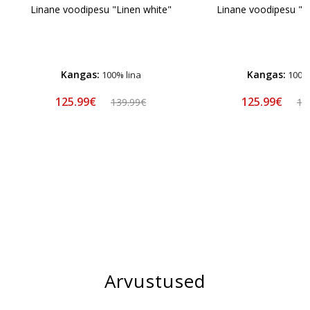
Linane voodipesu "Linen white"
Linane voodipesu "L
Kangas:
Kangas:
100% lina
100% 
125.99€
125.99€
139.99€
13
Arvustused