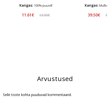
Kangas:
Kangas:
100% puuvill
Mulberr
11.61€
39.50€
13.99€
78
Arvustused
Selle toote kohta puuduvad kommentaarid.