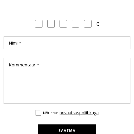
0
privaatsuspoliitikaga
Nõustun
SAATMA