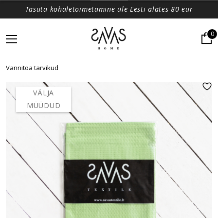
Tasuta kohaletoimetamine üle Eesti alates 80 eur
0
Vannitoa tarvikud
VÄLJA
MÜÜDUD