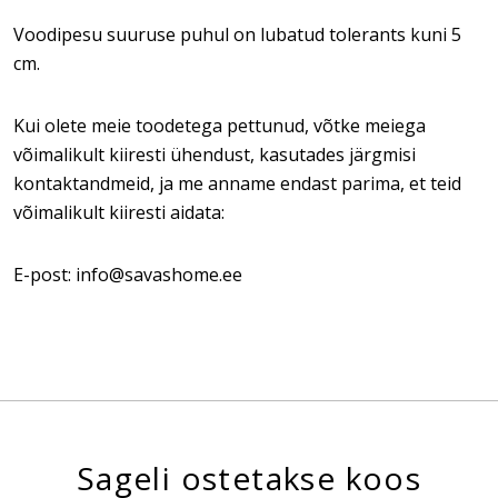
Voodipesu suuruse puhul on lubatud tolerants kuni 5
cm.
Kui olete meie toodetega pettunud, võtke meiega
võimalikult kiiresti ühendust, kasutades järgmisi
kontaktandmeid, ja me anname endast parima, et teid
võimalikult kiiresti aidata:
E-post: info@savashome.ee
Sageli ostetakse koos