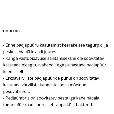
HOOLDUS
Enne padjapüüru kasutamist keerake see tagurpidi ja
•
peske seda 40 kraadi juures.
Kanga vastupidavuse säilitamiseks ei ole soovitatav
•
kasutada pleegitusvahendit ega puhastada padjapüüri
keemiliselt.
Erksavärviliste padjapüüride puhul on soovitatav
•
kasutada värviliste kangaste jaoks mõeldud
pesuvahendit.
Padjaümbris on soovitatav pesta iga kahe nädala
•
tagant 40 kraadi juures, et tappa kõik bakterid.