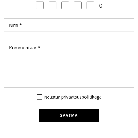
0
privaatsuspoliitikaga
Nõustun
SAATMA