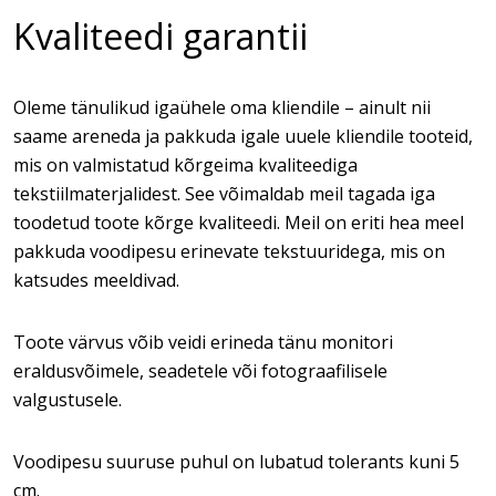
Kvaliteedi garantii
Oleme tänulikud igaühele oma kliendile – ainult nii
saame areneda ja pakkuda igale uuele kliendile tooteid,
mis on valmistatud kõrgeima kvaliteediga
tekstiilmaterjalidest. See võimaldab meil tagada iga
toodetud toote kõrge kvaliteedi. Meil on eriti hea meel
pakkuda voodipesu erinevate tekstuuridega, mis on
katsudes meeldivad.
Toote värvus võib veidi erineda tänu monitori
eraldusvõimele, seadetele või fotograafilisele
valgustusele.
Voodipesu suuruse puhul on lubatud tolerants kuni 5
cm.