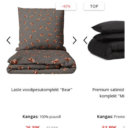
-40%
TOP
Laste voodipesukomplekt "Bear"
Premium satiinist 
komplekt "Midn
Kangas:
Kangas:
100% puuvill
Premium
26.39€
53.89€
43.99€
76