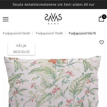
Tasuta kohaletoimetamine üle Eesti alates 80 eur
0
Padjapüürid 50x60
Padjapüürid 70x80
Padjapüürid 50x70
VÄLJA
MÜÜDUD