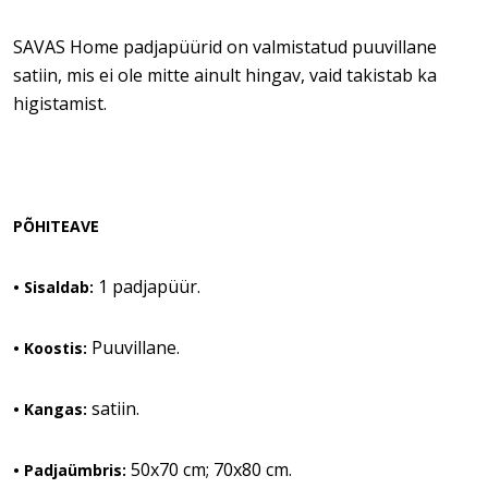
SAVAS Home padjapüürid on valmistatud puuvillane
satiin, mis ei ole mitte ainult hingav, vaid takistab ka
higistamist.
PÕHITEAVE
1 padjapüür.
•
Sisaldab:
Puuvillane.
• Koostis:
satiin.
• Kangas:
50x70 cm; 70x80 cm.
• Padjaümbris: