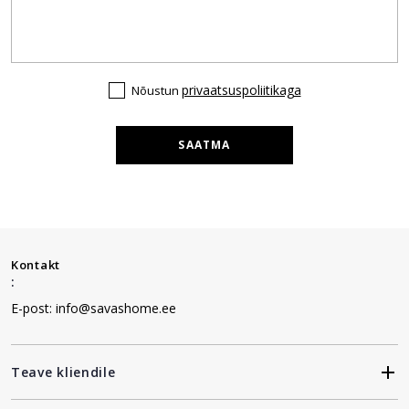
privaatsuspoliitikaga
Nõustun
SAATMA
Kontakt
:
E-post: info@savashome.ee
Teave kliendile