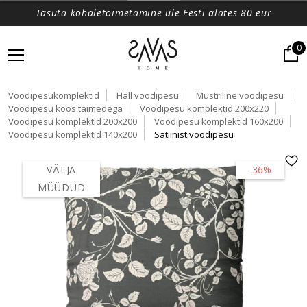
Tasuta kohaletoimetamine üle Eesti alates 80 eur
0
Voodipesukomplektid
Hall voodipesu
Mustriline voodipesu
Voodipesu koos taimedega
Voodipesu komplektid 200x220
Voodipesu komplektid 200x200
Voodipesu komplektid 160x200
Voodipesu komplektid 140x200
Satiinist voodipesu
VÄLJA
-36%
MÜÜDUD