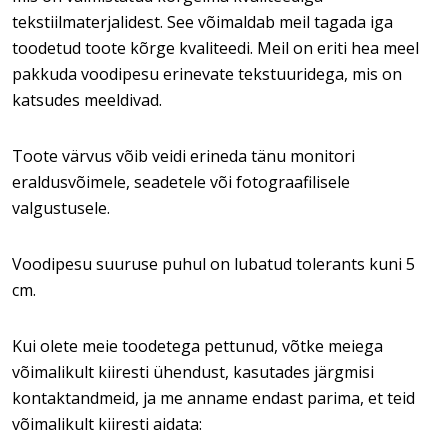
tekstiilmaterjalidest. See võimaldab meil tagada iga
toodetud toote kõrge kvaliteedi. Meil on eriti hea meel
pakkuda voodipesu erinevate tekstuuridega, mis on
katsudes meeldivad.
Toote värvus võib veidi erineda tänu monitori
eraldusvõimele, seadetele või fotograafilisele
valgustusele.
Voodipesu suuruse puhul on lubatud tolerants kuni 5
cm.
Kui olete meie toodetega pettunud, võtke meiega
võimalikult kiiresti ühendust, kasutades järgmisi
kontaktandmeid, ja me anname endast parima, et teid
võimalikult kiiresti aidata: