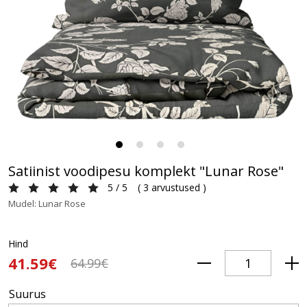
Satiinist voodipesu komplekt "Lunar Rose"
5 / 5
(
3 arvustused
)
Mudel: Lunar Rose
Hind
41.59€
64.99€
Suurus