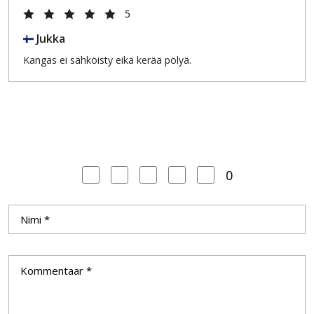
5
Jukka
Kangas ei sähköisty eikä kerää pölyä.
0