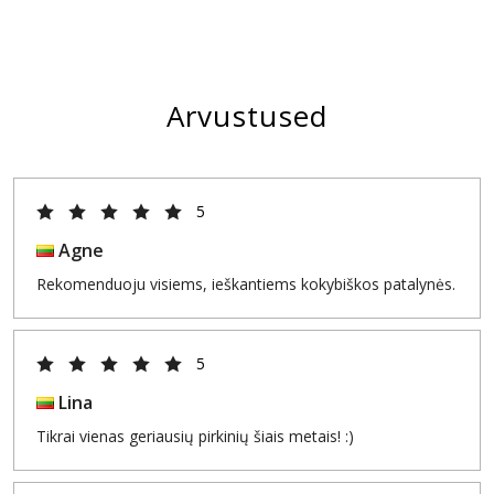
Arvustused
5
Agne
Rekomenduoju visiems, ieškantiems kokybiškos patalynės.
5
Lina
Tikrai vienas geriausių pirkinių šiais metais! :)