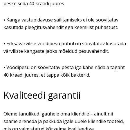
peske seda 40 kraadi juures.
Kanga vastupidavuse säilitamiseks ei ole soovitatav
•
kasutada pleegitusvahendit ega keemilist puhastust.
Erksavärvilise voodipesu puhul on soovitatav kasutada
•
värviliste kangaste jaoks mõeldud pesuvahendit.
Voodipesu on soovitatav pesta iga kahe nädala tagant
•
40 kraadi juures, et tappa kõik bakterid.
Kvaliteedi garantii
Oleme tänulikud igaühele oma kliendile – ainult nii
saame areneda ja pakkuda igale uuele kliendile tooteid,
mis on valmistatud kõrgeima kvaliteediga