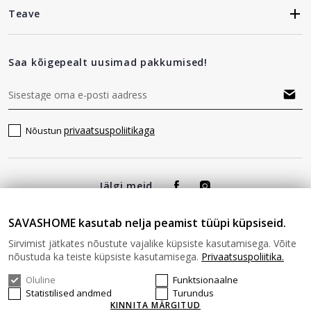
Teave
Saa kõigepealt uusimad pakkumised!
privaatsuspoliitikaga
Nõustun
Jälgi meid
SAVASHOME kasutab nelja peamist tüüpi küpsiseid.
Sirvimist jätkates nõustute vajalike küpsiste kasutamisega. Võite
nõustuda ka teiste küpsiste kasutamisega.
Privaatsuspoliitika.
Oluline
Funktsionaalne
© 2026 SAVAS HOME Kõik õigused kaitstud.
Statistilised andmed
Turundus
KINNITA MÄRGITUD