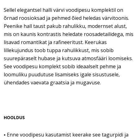
Sellel elegantsel halli värvi voodipesu komplektil on
õrnad roosioksad ja pehmed õied heledas värvitoonis.
Peenike hall taust pakub rahulikku, modernset alust,
mis on kaunis kontrastis heledate roosadetailidega, mis
lisavad romantikat ja rafineeritust. Keerukas
lillekujundus toob tuppa rahulikkust, mis sobib
suurepäraselt hubase ja kutsuva atmosfääri loomiseks.
See voodipesu komplekt sobib ideaalselt pehme ja
loomuliku puudutuse lisamiseks igale sisustusele,
ühendades vaevata graatsia ja mugavuse.
HOOLDUS
Enne voodipesu kasutamist keerake see tagurpidi ja
•