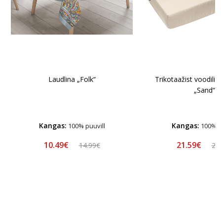
Laudlina „Folk“
Trikotaažist voodil
„Sand“
Kangas:
Kangas:
100% puuvill
100% p
10.49€
21.59€
14.99€
23