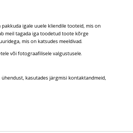
 pakkuda igale uuele kliendile tooteid, mis on
dab meil tagada iga toodetud toote kõrge
tuuridega, mis on katsudes meeldivad.
ele või fotograafilisele valgustusele.
ti ühendust, kasutades järgmisi kontaktandmeid,