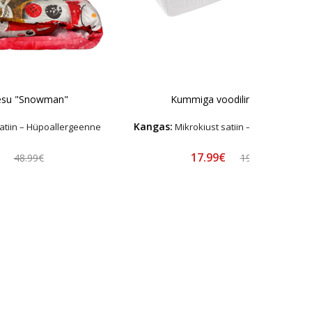
pesu "Snowman"
Kummiga voodilina „Pearl“
Kangas:
atiin – Hüpoallergeenne
Mikrokiust satiin – Hüpoallerge
€
17.99€
48.99€
19.99€