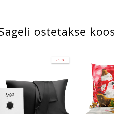
Sageli ostetakse koo
-50%