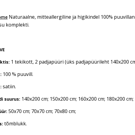
Naturaalne, mitteallergiline ja higikindel 100% puuvillane
ome
su komplekti.
VE
1 tekikott, 2 padjapüüri (üks padjapüürileht 140x200 cm
tis:
100 % puuvill.
:
satiin.
:
140x200 cm; 150x200 cm; 160x200 cm; 180x200 cm;
di suurus:
50x70 cm; 70x70 cm; 70x80 cm;
üür:
tõmblukk.
s: