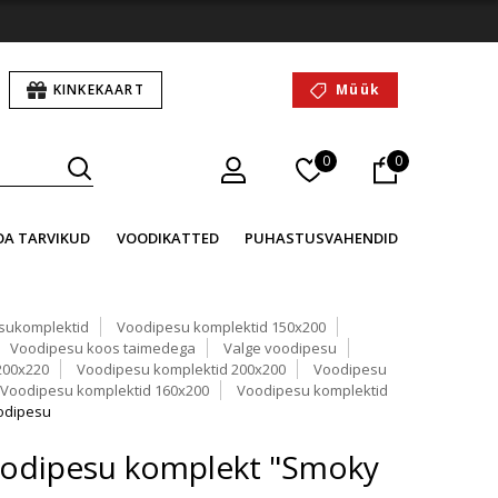
KINKEKAART
Müük
0
0
OA TARVIKUD
VOODIKATTED
PUHASTUSVAHENDID
sukomplektid
Voodipesu komplektid 150x200
Voodipesu koos taimedega
Valge voodipesu
200x220
Voodipesu komplektid 200x200
Voodipesu
Voodipesu komplektid 160x200
Voodipesu komplektid
oodipesu
voodipesu komplekt "Smoky