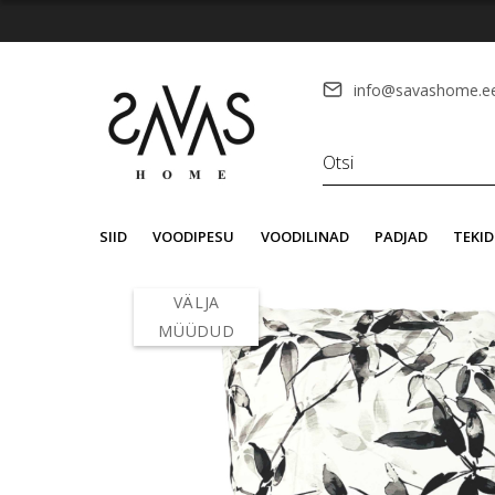
info@savashome.e
SIID
VOODIPESU
VOODILINAD
PADJAD
TEKID
VÄLJA
MÜÜDUD