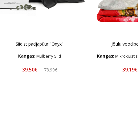
Siidist padjapüür "Onyx"
Jõulu voodi
Kangas:
Kangas:
Mulberry Siid
Mikrokiust s
39.50€
39.19
78.99€