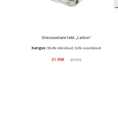
Stressivastane tekk „Carbon“
Kangas:
99,4% mikrokiud, 0,6% süsinikkiud
31.99€
39.99€