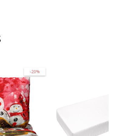
s
-20%
-10