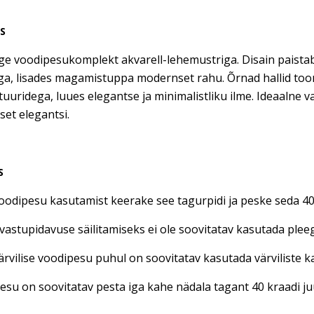
US
e voodipesukomplekt akvarell-lehemustriga. Disain paistab
ga, lisades magamistuppa modernset rahu. Õrnad hallid too
uuridega, luues elegantse ja minimalistliku ilme. Ideaalne va
et elegantsi.
S
oodipesu kasutamist keerake see tagurpidi ja peske seda 40 
vastupidavuse säilitamiseks ei ole soovitatav kasutada plee
ärvilise voodipesu puhul on soovitatav kasutada värviliste
su on soovitatav pesta iga kahe nädala tagant 40 kraadi juu