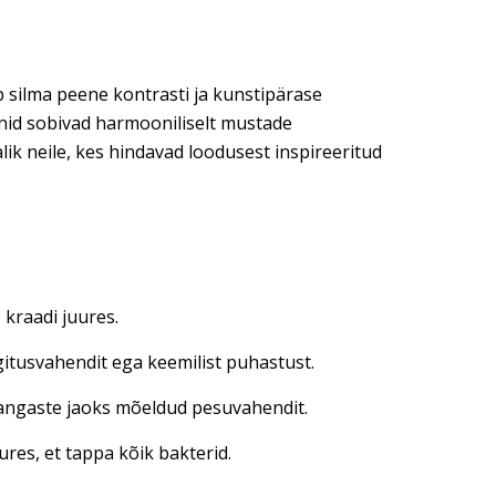
 silma peene kontrasti ja kunstipärase
nid sobivad harmooniliselt mustade
lik neile, kes hindavad loodusest inspireeritud
kraadi juures.
gitusvahendit ega keemilist puhastust.
 kangaste jaoks mõeldud pesuvahendit.
res, et tappa kõik bakterid.