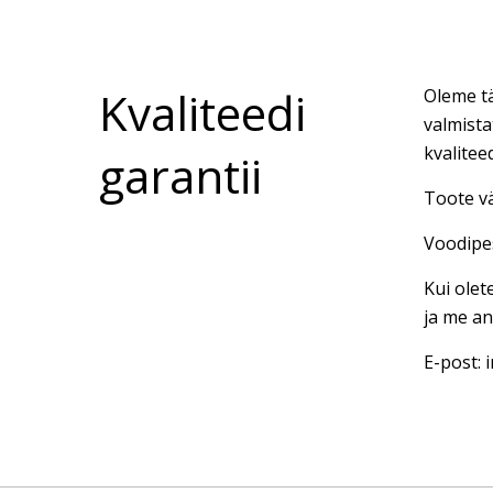
Kvaliteedi
Oleme tä
valmista
kvalitee
garantii
Toote vä
Voodipes
Kui olet
ja me an
E-post: