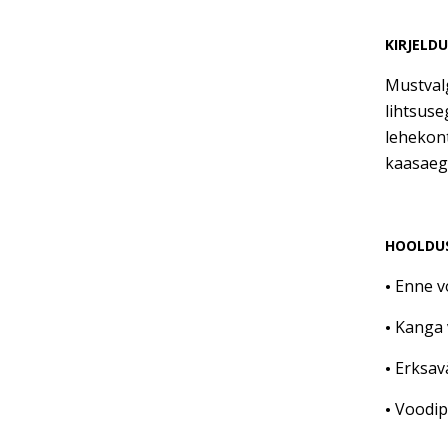
KIRJELD
Mustvalg
lihtsuse
lehekont
kaasaegs
HOOLDU
Enne v
•
Kanga 
•
Erksav
•
Voodipe
•