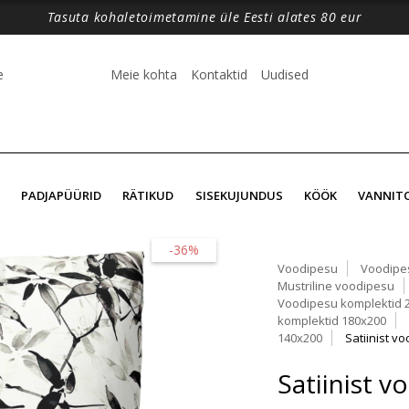
Tasuta kohaletoimetamine üle Eesti alates 80 eur
e
Meie kohta
Kontaktid
Uudised
PADJAPÜÜRID
RÄTIKUD
SISEKUJUNDUS
KÖÖK
VANNIT
-36%
Voodipesu
Voodipe
Mustriline voodipesu
Voodipesu komplektid 
komplektid 180x200
140x200
Satiinist v
Satiinist 