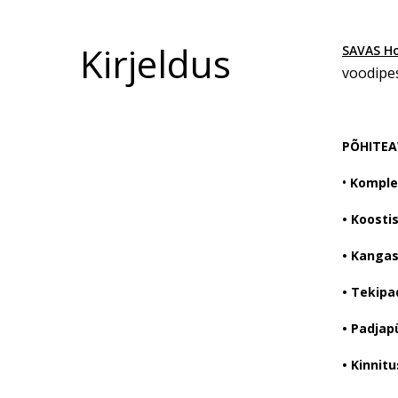
Kirjeldus
SAVAS H
voodipe
PÕHITEA
•
Komplek
• Koostis
• Kangas
• Tekipa
• Padjap
• Kinnitu