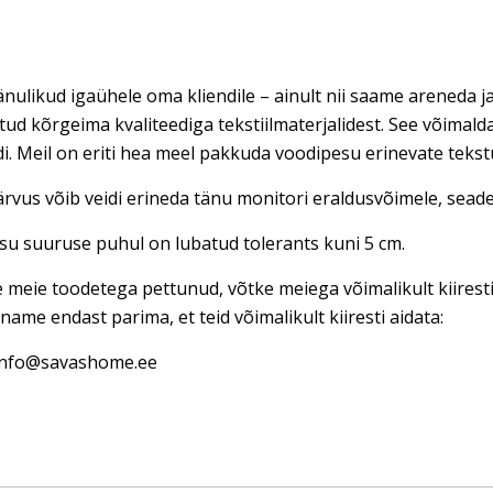
nulikud igaühele oma kliendile – ainult nii saame areneda ja
tud kõrgeima kvaliteediga tekstiilmaterjalidest. See võimal
di. Meil on eriti hea meel pakkuda voodipesu erinevate teks
rvus võib veidi erineda tänu monitori eraldusvõimele, seadet
u suuruse puhul on lubatud tolerants kuni 5 cm.
e meie toodetega pettunud, võtke meiega võimalikult kiires
name endast parima, et teid võimalikult kiiresti aidata:
 info@savashome.ee