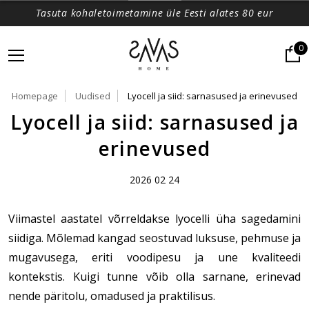
Tasuta kohaletoimetamine üle Eesti alates 80 eur
0
Homepage
Uudised
Lyocell ja siid: sarnasused ja erinevused
Lyocell ja siid: sarnasused ja
erinevused
2026 02 24
Viimastel aastatel võrreldakse lyocelli üha sagedamini
siidiga. Mõlemad kangad seostuvad luksuse, pehmuse ja
mugavusega, eriti voodipesu ja une kvaliteedi
kontekstis. Kuigi tunne võib olla sarnane, erinevad
nende päritolu, omadused ja praktilisus.