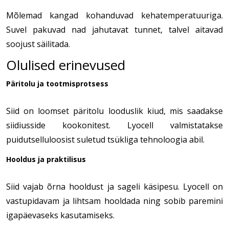
Mõlemad kangad kohanduvad kehatemperatuuriga.
Suvel pakuvad nad jahutavat tunnet, talvel aitavad
soojust säilitada.
Olulised erinevused
Päritolu ja tootmisprotsess
Siid on loomset päritolu looduslik kiud, mis saadakse
siidiusside kookonitest. Lyocell valmistatakse
puidutselluloosist suletud tsükliga tehnoloogia abil.
Hooldus ja praktilisus
Siid vajab õrna hooldust ja sageli käsipesu. Lyocell on
vastupidavam ja lihtsam hooldada ning sobib paremini
igapäevaseks kasutamiseks.