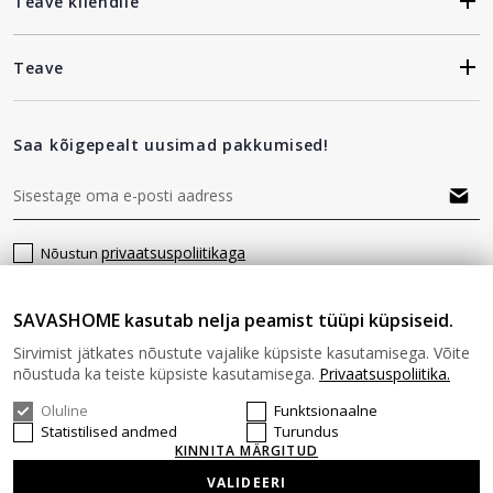
Teave kliendile
Teave
Saa kõigepealt uusimad pakkumised!
privaatsuspoliitikaga
Nõustun
SAVASHOME kasutab nelja peamist tüüpi küpsiseid.
Jälgi meid
Sirvimist jätkates nõustute vajalike küpsiste kasutamisega. Võite
nõustuda ka teiste küpsiste kasutamisega.
Privaatsuspoliitika.
Oluline
Funktsionaalne
Statistilised andmed
Turundus
KINNITA MÄRGITUD
VALIDEERI
© 2026 SAVAS HOME Kõik õigused kaitstud.