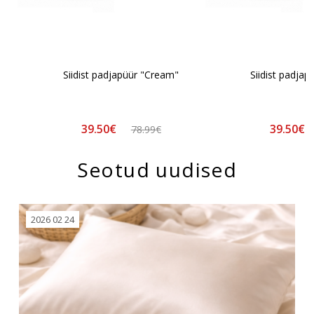
Siidist padjapüür "Cream"
Siidist padjap
39.50€
39.50€
78.99€
Seotud uudised
2026 02 24