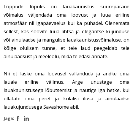
Lõppude lõpuks on lauakaunistus suurepärane 
võimalus väljendada oma loovust ja luua eriline 
atmosfäär nii igapäevaelus kui ka pühadel. Olenemata 
sellest, kas soovite luua lihtsa ja elegantse kujunduse 
või ainulaadse ja mängulise lauakaunistusvõimaluse, on 
kõige olulisem tunne, et teie laud peegeldab teie 
ainulaadsust ja meeleolu, mida te edasi annate.
Nii et laske oma loovusel vallanduda ja andke oma 
lauale eriline välimus. Ärge unustage oma 
lauakaunistusega lõbutsemist ja nautige iga hetke, kui 
üllatate oma peret ja külalisi ilusa ja ainulaadse 
lauakujundusega 
Savashome
 abil.
Jaga: