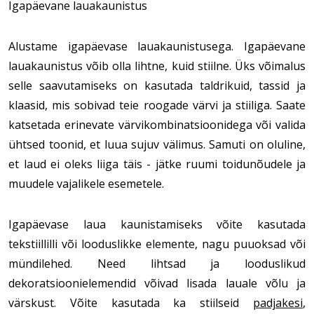
Igapäevane lauakaunistus
Alustame igapäevase lauakaunistusega. Igapäevane 
lauakaunistus võib olla lihtne, kuid stiilne. Üks võimalus 
selle saavutamiseks on kasutada taldrikuid, tassid ja 
klaasid, mis sobivad teie roogade värvi ja stiiliga. Saate 
katsetada erinevate värvikombinatsioonidega või valida 
ühtsed toonid, et luua sujuv välimus. Samuti on oluline, 
et laud ei oleks liiga täis - jätke ruumi toidunõudele ja 
muudele vajalikele esemetele.
Igapäevase laua kaunistamiseks võite kasutada 
tekstiillilli või looduslikke elemente, nagu puuoksad või 
mündilehed. Need lihtsad ja looduslikud 
dekoratsioonielemendid võivad lisada lauale võlu ja 
värskust. Võite kasutada ka stiilseid 
padjakesi
, 