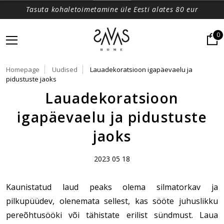
Tasuta kohaletoimetamine üle Eesti alates 80 eur
0
Homepage
Uudised
Lauadekoratsioon igapäevaelu ja
pidustuste jaoks
Lauadekoratsioon
igapäevaelu ja pidustuste
jaoks
2023 05 18
Kaunistatud laud peaks olema silmatorkav ja 
pilkupüüdev, olenemata sellest, kas sööte juhuslikku 
pereõhtusööki või tähistate erilist sündmust. Laua 