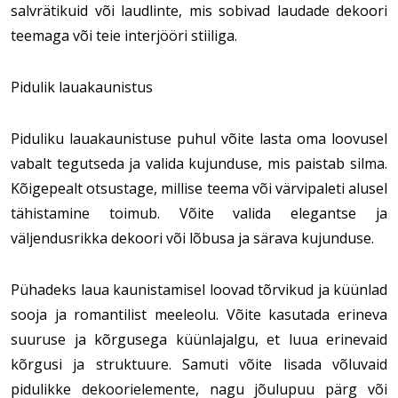
salvrätikuid või laudlinte, mis sobivad laudade dekoori 
teemaga või teie interjööri stiiliga. 
Pidulik lauakaunistus
Piduliku lauakaunistuse puhul võite lasta oma loovusel 
vabalt tegutseda ja valida kujunduse, mis paistab silma. 
Kõigepealt otsustage, millise teema või värvipaleti alusel 
tähistamine toimub. Võite valida elegantse ja 
väljendusrikka dekoori või lõbusa ja särava kujunduse.
Pühadeks laua kaunistamisel loovad tõrvikud ja küünlad 
sooja ja romantilist meeleolu. Võite kasutada erineva 
suuruse ja kõrgusega küünlajalgu, et luua erinevaid 
kõrgusi ja struktuure. Samuti võite lisada võluvaid 
pidulikke dekoorielemente, nagu jõulupuu pärg või 