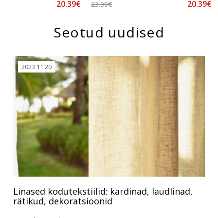
20.39€
20.39€
23.99€
Seotud uudised
2023 11 20
Linased kodutekstiilid: kardinad, laudlinad,
rätikud, dekoratsioonid