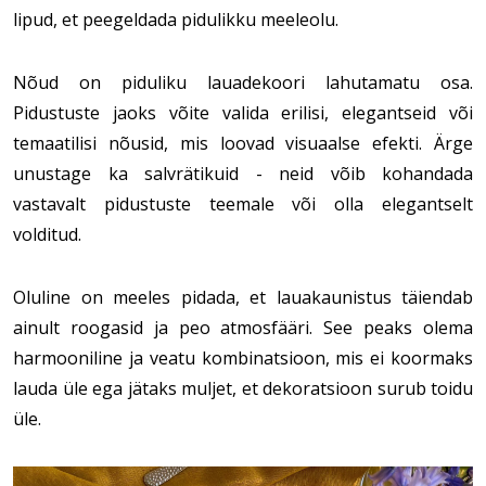
lipud, et peegeldada pidulikku meeleolu.
Nõud on piduliku lauadekoori lahutamatu osa. 
Pidustuste jaoks võite valida erilisi, elegantseid või 
temaatilisi nõusid, mis loovad visuaalse efekti. Ärge 
unustage ka salvrätikuid - neid võib kohandada 
vastavalt pidustuste teemale või olla elegantselt 
volditud.
Oluline on meeles pidada, et lauakaunistus täiendab 
ainult roogasid ja peo atmosfääri. See peaks olema 
harmooniline ja veatu kombinatsioon, mis ei koormaks 
lauda üle ega jätaks muljet, et dekoratsioon surub toidu 
üle.