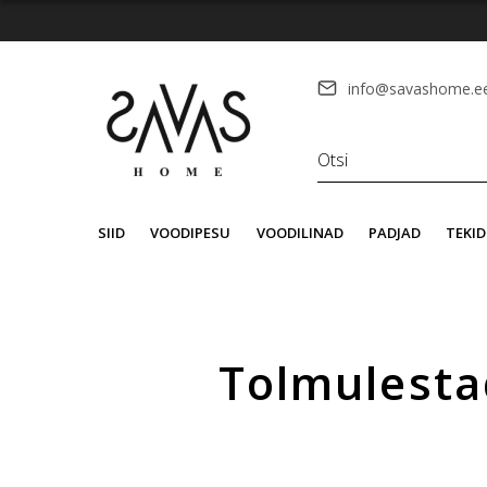
info@savashome.e
SIID
VOODIPESU
VOODILINAD
PADJAD
TEKID
Tolmulestad