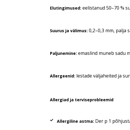
eelistanud 50–70 % su
Elutingimused:
0,2–0,3 mm, palja 
Suurus ja välimus:
emaslind muneb sadu mu
Paljunemine:
lestade väljaheited ja su
Allergeenid:
Allergiad ja terviseprobleemid
Der p 1 põhjus
Allergiline astma: