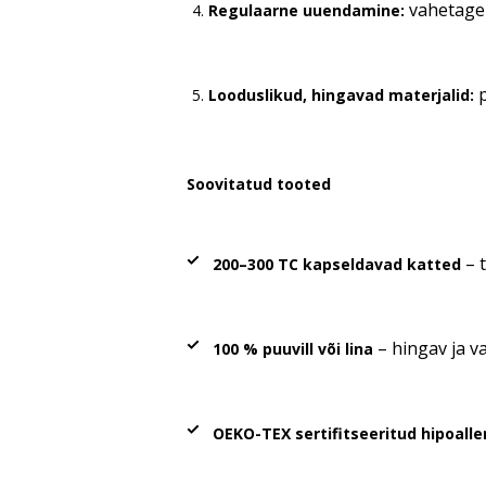
vahetage p
Regulaarne uuendamine:
p
Looduslikud, hingavad materjalid:
Soovitatud tooted
– t
200–300 TC kapseldavad katted
– hingav ja v
100 % puuvill või lina
OEKO-TEX sertifitseeritud hipoall