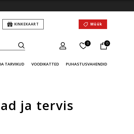
KINKEKAART
Müük
0
0
OA TARVIKUD
VOODIKATTED
PUHASTUSVAHENDID
ad ja tervis