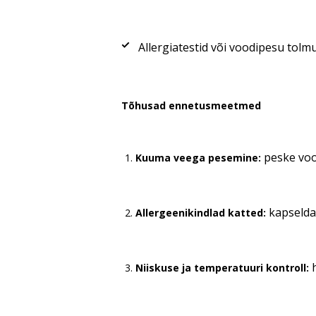
Allergiatestid või voodipesu tolm
Tõhusad ennetusmeetmed
peske vood
Kuuma veega pesemine:
kapseldav
Allergeenikindlad katted:
h
Niiskuse ja temperatuuri kontroll: