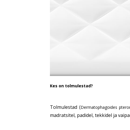
Kes on tolmulestad?
Tolmulestad (
Dermatophagoides ptero
madratsitel, padi­del, tekkidel ja vai