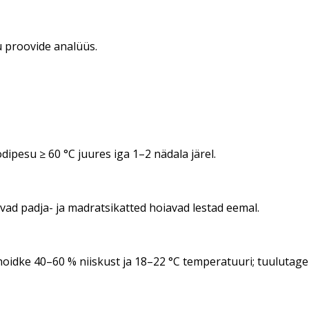
u proovide analüüs.
ipesu ≥ 60 °C juures iga 1–2 nädala järel.
ad padja- ja madratsikatted hoiavad lestad eemal.
oidke 40–60 % niiskust ja 18–22 °C temperatuuri; tuulutage