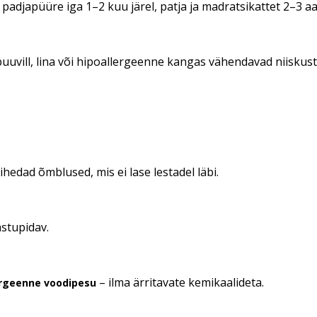
adjapüüre iga 1–2 kuu järel, patja ja madratsikattet 2–3 aas
uuvill, lina või hipoallergeenne kangas vähendavad niiskust j
ihedad õmblused, mis ei lase lestadel läbi.
astupidav.
– ilma ärritavate kemikaalideta.
ergeenne voodipesu