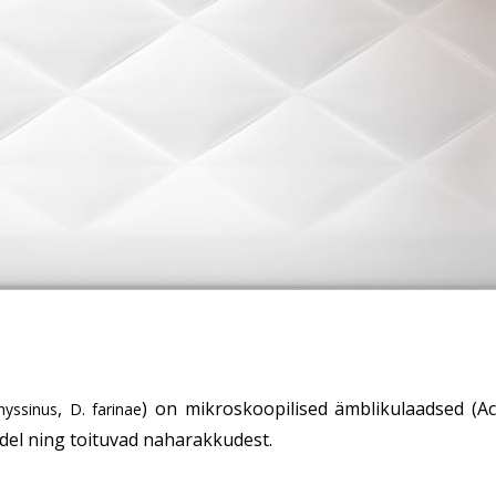
,
) on mikroskoopilised ämblikulaadsed (Ac
nyssinus
D. farinae
padel ning toituvad naharakkudest.