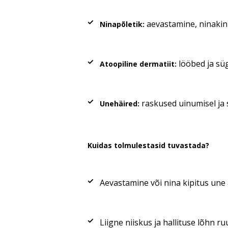
aevastamine, ninakinn
Ninapõletik:
lööbed ja süg
Atoopiline dermatiit:
raskused uinumisel ja
Unehäired:
Kuidas tolmulestasid tuvastada?
Aevastamine või nina kipitus une a
Liigne niiskus ja hallituse lõhn ru