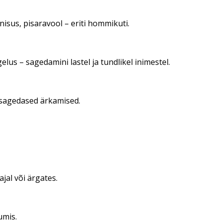
isus, pisaravool – eriti hommikuti.
elus – sagedamini lastel ja tundlikel inimestel.
 sagedased ärkamised.
jal või ärgates.
umis.