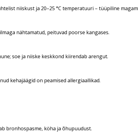
htelist niiskust ja 20–25 °C temperatuuri – tüüpiline maga
silmaga nähtamatud, peituvad poorse kangases.
ne; soe ja niiske keskkond kiirendab arengut.
rnud kehajäägid on peamised allergiaallikad.
tab bronhospasme, köha ja õhupuudust.