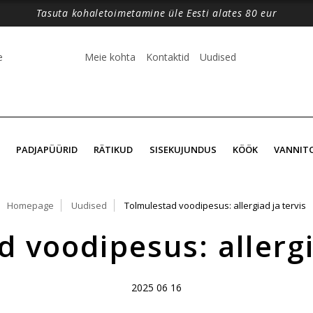
Tasuta kohaletoimetamine üle Eesti alates 80 eur
e
Meie kohta
Kontaktid
Uudised
PADJAPÜÜRID
RÄTIKUD
SISEKUJUNDUS
KÖÖK
VANNIT
Homepage
Uudised
Tolmulestad voodipesus: allergiad ja tervis
 voodipesus: allergi
2025 06 16