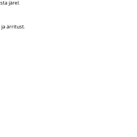
ta järel.
a ärritust.