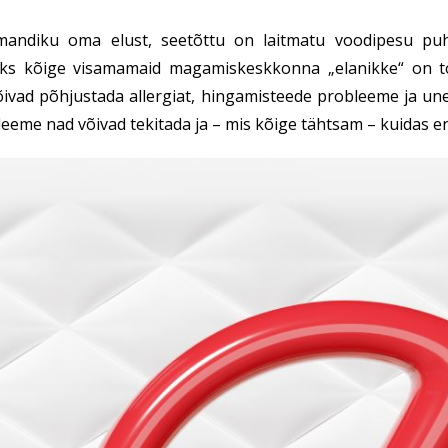
iku oma elust, seetõttu on laitmatu voodipesu puhtus
Üks kõige visamamaid magamiskeskkonna „elanikke“ on to
õivad põhjustada allergiat, hingamisteede probleeme ja unehä
bleeme nad võivad tekitada ja – mis kõige tähtsam – kuidas e