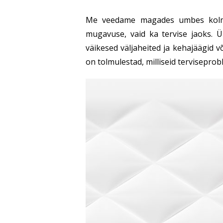
Me veedame magades umbes kolmand
mugavuse, vaid ka tervise jaoks. 
väikesed väljaheited ja kehajäägid v
on tolmulestad, milliseid tervisepro