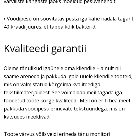
värviliste kangaste jaoks mõeldud pesuvahendit.
Voodipesu on soovitatav pesta iga kahe nädala tagant
•
40 kraadi juures, et tappa kõik bakterid.
Kvaliteedi garantii
Oleme tänulikud igaühele oma kliendile – ainult nii
saame areneda ja pakkuda igale uuele kliendile tooteid,
mis on valmistatud kõrgeima kvaliteediga
tekstiilmaterjalidest. See võimaldab meil tagada iga
toodetud toote kõrge kvaliteedi. Meil on eriti hea meel
pakkuda voodipesu erinevate tekstuuridega, mis on
katsudes meeldivad.
Toote värvus võib veidi erineda tänu monitori