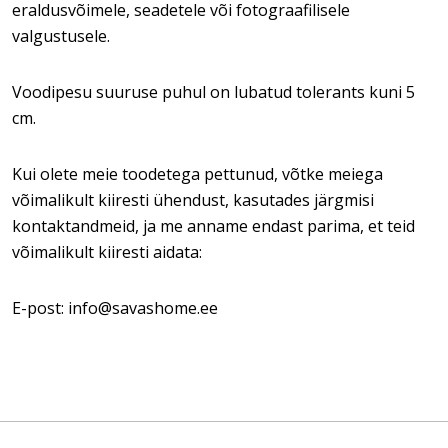
eraldusvõimele, seadetele või fotograafilisele
valgustusele.
Voodipesu suuruse puhul on lubatud tolerants kuni 5
cm.
Kui olete meie toodetega pettunud, võtke meiega
võimalikult kiiresti ühendust, kasutades järgmisi
kontaktandmeid, ja me anname endast parima, et teid
võimalikult kiiresti aidata:
E-post: info@savashome.ee