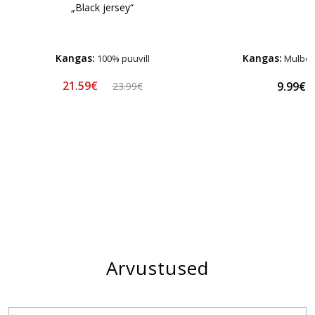
„Black jersey“
Kangas:
Kangas:
100% puuvill
Mulberr
21.59€
9.99€
23.99€
Arvustused