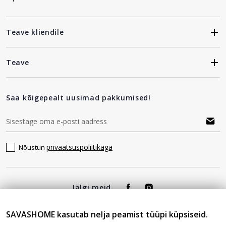
Teave kliendile
Teave
Saa kõigepealt uusimad pakkumised!
privaatsuspoliitikaga
Nõustun
Jälgi meid
SAVASHOME kasutab nelja peamist tüüpi küpsiseid.