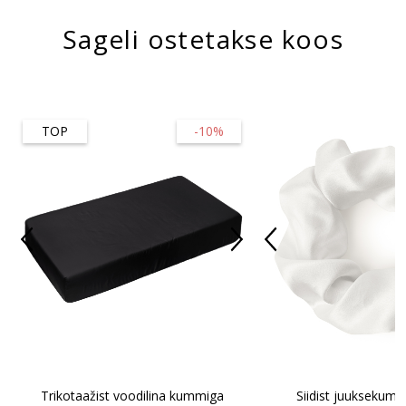
Sageli ostetakse koos
TOP
-10%
Trikotaažist voodilina kummiga
Siidist juuksekum