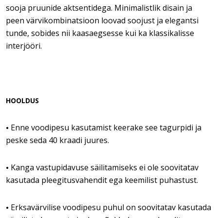
sooja pruunide aktsentidega. Minimalistlik disain ja
peen värvikombinatsioon loovad soojust ja elegantsi
tunde, sobides nii kaasaegsesse kui ka klassikalisse
interjööri.
HOOLDUS
Enne voodipesu kasutamist keerake see tagurpidi ja
•
peske seda 40 kraadi juures.
Kanga vastupidavuse säilitamiseks ei ole soovitatav
•
kasutada pleegitusvahendit ega keemilist puhastust.
Erksavärvilise voodipesu puhul on soovitatav kasutada
•