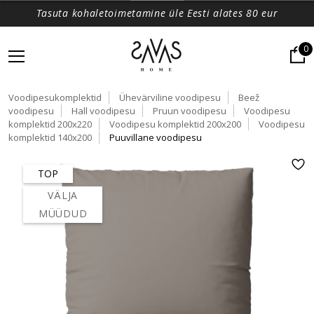
Tasuta kohaletoimetamine üle Eesti alates 80 eur
0
Voodipesukomplektid
Ühevärviline voodipesu
Beež
voodipesu
Hall voodipesu
Pruun voodipesu
Voodipesu
komplektid 200x220
Voodipesu komplektid 200x200
Voodipesu
komplektid 140x200
Puuvillane voodipesu
TOP
VÄLJA
MÜÜDUD