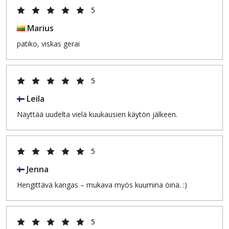
5
Marius
patiko, viskas gerai
5
Leila
Näyttää uudelta vielä kuukausien käytön jälkeen.
5
Jenna
Hengittävä kangas – mukava myös kuumina öinä. :)
5