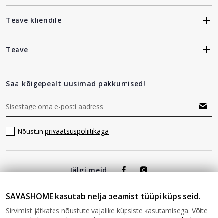
Teave kliendile
Teave
Saa kõigepealt uusimad pakkumised!
privaatsuspoliitikaga
Nõustun
Jälgi meid
SAVASHOME kasutab nelja peamist tüüpi küpsiseid.
Sirvimist jätkates nõustute vajalike küpsiste kasutamisega. Võite