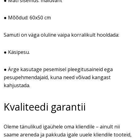
● Mati sisemus: mäluvaht
● Mõõdud: 60x50 cm
Samuti on väga oluline vaipa korralikult hooldada:
● Käsipesu.
● Ärge kasutage pesemisel pleegitusaineid ega
pesupehmendajaid, kuna need võivad kangast
kahjustada.
Kvaliteedi garantii
Oleme tänulikud igaühele oma kliendile – ainult nii
saame areneda ja pakkuda igale uuele kliendile tooteid,