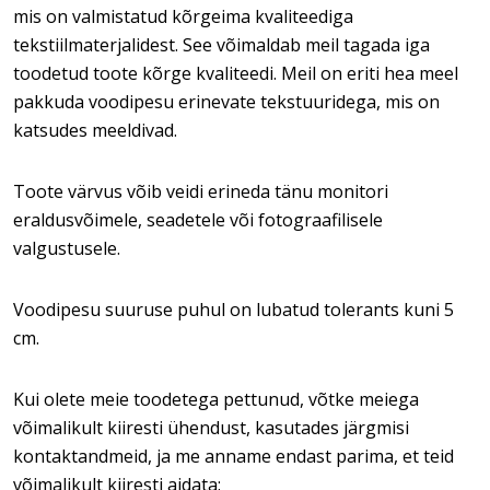
mis on valmistatud kõrgeima kvaliteediga
tekstiilmaterjalidest. See võimaldab meil tagada iga
toodetud toote kõrge kvaliteedi. Meil on eriti hea meel
pakkuda voodipesu erinevate tekstuuridega, mis on
katsudes meeldivad.
Toote värvus võib veidi erineda tänu monitori
eraldusvõimele, seadetele või fotograafilisele
valgustusele.
Voodipesu suuruse puhul on lubatud tolerants kuni 5
cm.
Kui olete meie toodetega pettunud, võtke meiega
võimalikult kiiresti ühendust, kasutades järgmisi
kontaktandmeid, ja me anname endast parima, et teid
võimalikult kiiresti aidata: