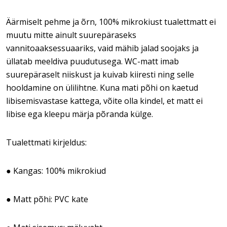
Äärmiselt pehme ja õrn, 100% mikrokiust tualettmatt ei
muutu mitte ainult suurepäraseks
vannitoaaksessuaariks, vaid mähib jalad soojaks ja
üllatab meeldiva puudutusega. WC-matt imab
suurepäraselt niiskust ja kuivab kiiresti ning selle
hooldamine on ülilihtne. Kuna mati põhi on kaetud
libisemisvastase kattega, võite olla kindel, et matt ei
libise ega kleepu märja põranda külge.
Tualettmati kirjeldus:
● Kangas: 100% mikrokiud
● Matt põhi: PVC kate