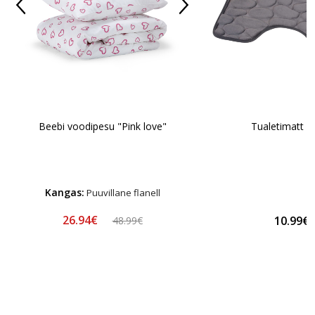
Tualetimatt „
Beebi voodipesu "Pink love"
Kangas:
Puuvillane flanell
26.94€
10.99€
48.99€