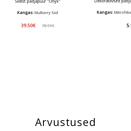
Dekoratiivsed padj
Siidist padjapüür "Onyx"
Kangas:
Kangas:
Mikrofiib
Mulberry Siid
39.50€
5
78.99€
Arvustused