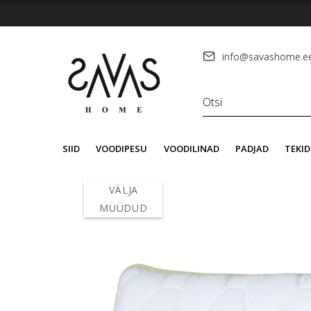
info@savashome.e
SIID
VOODIPESU
VOODILINAD
PADJAD
TEKID
VÄLJA
MÜÜDUD