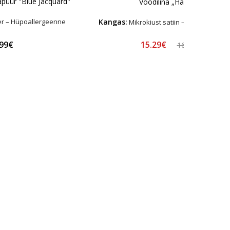
apüür "Blue Jacquard"
Voodilina „Harbor“
Kangas:
er – Hüpoallergeenne
Mikrokiust satiin – Hüpoallerge
15.29€
.99€
16.99€