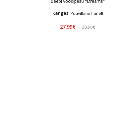
Beebi voodipesu "Dreams"
Kangas:
Puuvillane flanell
27.99€
39.99€