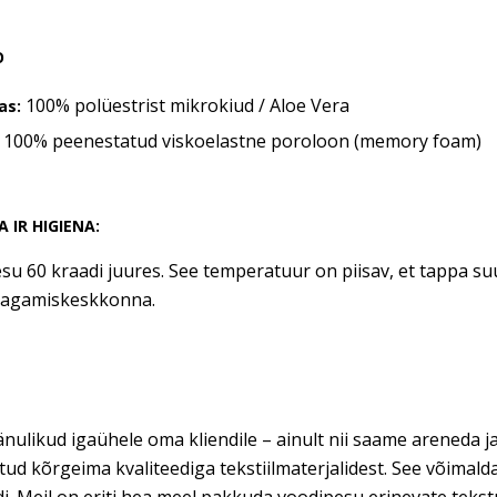
O
100% polüestrist mikrokiud / Aloe Vera
as:
100% peenestatud viskoelastne poroloon (memory foam)
:
A IR HIGIENA:
u 60 kraadi juures. See temperatuur on piisav, et tappa suu
agamiskeskkonna.
nulikud igaühele oma kliendile – ainult nii saame areneda ja
tud kõrgeima kvaliteediga tekstiilmaterjalidest. See võimal