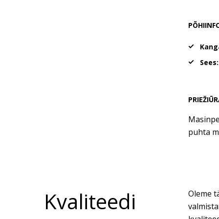
PÕHIINF
Kang
Sees
PRIEŽIŪR
Masinpes
puhta m
Kvaliteedi
Oleme tä
valmista