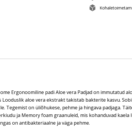
Kohaletoimetami
me Ergonoomiline padi Aloe vera Padjad on immutatud aloe v
 Looduslik aloe vera ekstrakt takistab bakterite kasvu. Sobib
le. Tegemist on üliõhukese, pehme ja hingava padjaga. Täite
erkiudu ja Memory foam graanuleid, mis kohanduvad kaela l
ngas on antibakteriaalne ja väga pehme.