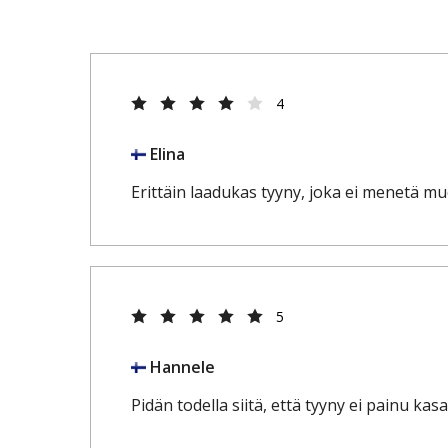
4
Elina
Erittäin laadukas tyyny, joka ei menetä m
5
Hannele
Pidän todella siitä, että tyyny ei painu 