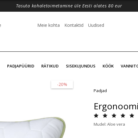
Tasuta kohaletoimetamine üle Eesti alates 80 eur
e
Meie kohta
Kontaktid
Uudised
PADJAPÜÜRID
RÄTIKUD
SISEKUJUNDUS
KÖÖK
VANNIT
-20%
Padjad
Ergonoomil
Mudel: Aloe vera