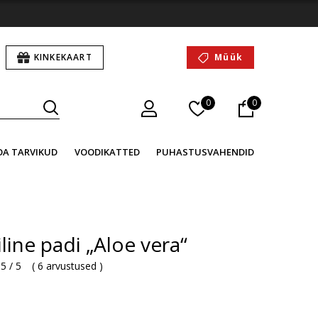
KINKEKAART
Müük
0
0
OA TARVIKUD
VOODIKATTED
PUHASTUSVAHENDID
ine padi „Aloe vera“
5 / 5
(
6 arvustused
)