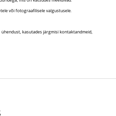
tuuridega, mis on katsudes meeldivad.
ele või fotograafilisele valgustusele.
ti ühendust, kasutades järgmisi kontaktandmeid,
s