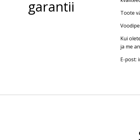
kvalitee
garantii
Toote vä
Voodipes
Kui olet
ja me an
E-post: