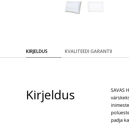
KIRJELDUS
KVALITEEDI GARANTII
Kirjeldus
SAVAS Ho
värskeks
inimeste
polüest
padja ka