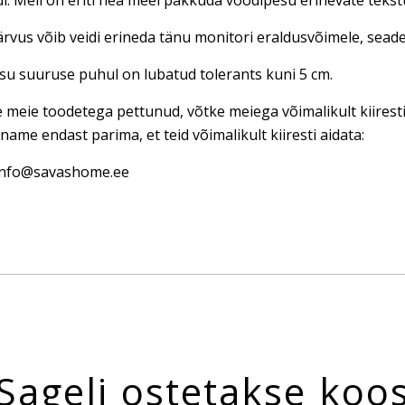
di. Meil on eriti hea meel pakkuda voodipesu erinevate teks
rvus võib veidi erineda tänu monitori eraldusvõimele, seadet
u suuruse puhul on lubatud tolerants kuni 5 cm.
e meie toodetega pettunud, võtke meiega võimalikult kiires
name endast parima, et teid võimalikult kiiresti aidata:
 info@savashome.ee
Sageli ostetakse koo